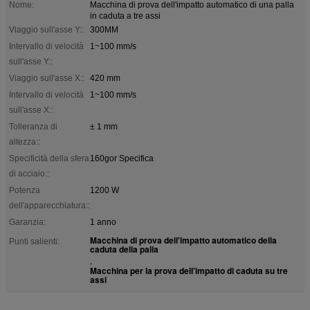
Nome:
Macchina di prova dell'impatto automatico di una palla
in caduta a tre assi
Viaggio sull'asse Y::
300MM
Intervallo di velocità
1~100 mm/s
sull'asse Y::
Viaggio sull'asse X::
420 mm
Intervallo di velocità
1~100 mm/s
sull'asse X::
Tolleranza di
± 1 mm
altezza::
Specificità della sfera
160gor Specifica
di acciaio::
Potenza
1200 W
dell'apparecchiatura::
Garanzia:
1 anno
Macchina di prova dell'impatto automatico della
Punti salienti:
caduta della palla
,
Macchina per la prova dell'impatto di caduta su tre
assi