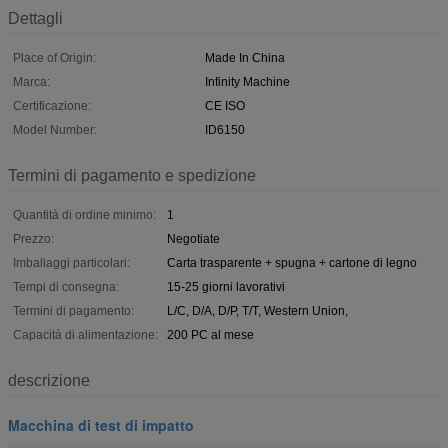
Dettagli
Place of Origin:
Made In China
Marca:
Infinity Machine
Certificazione:
CE ISO
Model Number:
ID6150
Termini di pagamento e spedizione
Quantità di ordine minimo:
1
Prezzo:
Negotiate
Imballaggi particolari:
Carta trasparente + spugna + cartone di legno
Tempi di consegna:
15-25 giorni lavorativi
Termini di pagamento:
L/C, D/A, D/P, T/T, Western Union,
Capacità di alimentazione:
200 PC al mese
descrizione
Macchina di test di impatto