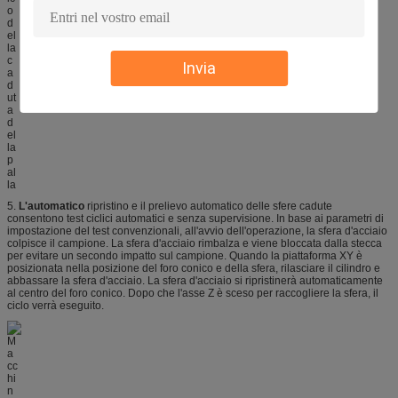
Invia
5.
L'automatico
ripristino e il prelievo automatico delle sfere cadute
consentono test ciclici automatici e senza supervisione. In base ai parametri di
impostazione del test convenzionali, all'avvio dell'operazione, la sfera d'acciaio
colpisce il campione. La sfera d'acciaio rimbalza e viene bloccata dalla stecca
per evitare un secondo impatto sul campione. Quando la piattaforma XY è
posizionata nella posizione del foro conico e della sfera, rilasciare il cilindro e
abbassare la sfera d'acciaio. La sfera d'acciaio si ripristinerà automaticamente
al centro del foro conico. Dopo che l'asse Z è sceso per raccogliere la sfera, il
ciclo verrà eseguito.