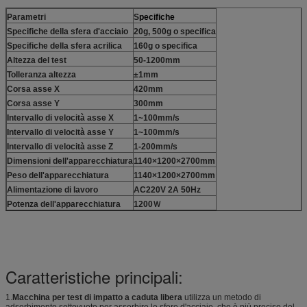
Parametri
S
pecifiche
Specifiche della sfera d'acciaio
20g, 500g o specifica
Specifiche della sfera acrilica
160g o specifica
Altezza del test
50-1200mm
Tolleranza altezza
±1mm
Corsa asse X
420mm
Corsa asse Y
300mm
Intervallo di velocità asse X
1~100mm/s
Intervallo di velocità asse Y
1~100mm/s
Intervallo di velocità asse Z
1-200mm/s
Dimensioni dell'apparecchiatura
1140×1200×2700mm
Peso dell'apparecchiatura
1140×1200×2700mm
Alimentazione di lavoro
AC220V 2A 50Hz
Potenza dell'apparecchiatura
1200Ｗ
Caratteristiche principali:
1.
Macchina per test di impatto a caduta libera
utilizza un metodo di