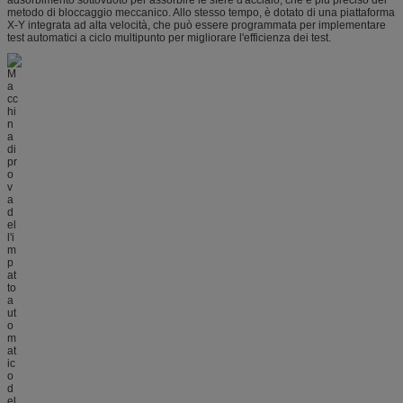
adsorbimento sottovuoto per assorbire le sfere d'acciaio, che è più preciso del
metodo di bloccaggio meccanico. Allo stesso tempo, è dotato di una piattaforma
X-Y integrata ad alta velocità, che può essere programmata per implementare
test automatici a ciclo multipunto per migliorare l'efficienza dei test.