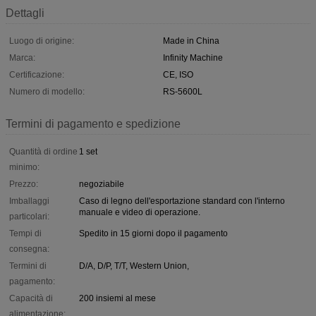
Dettagli
Luogo di origine:
Made in China
Marca:
Infinity Machine
Certificazione:
CE, ISO
Numero di modello:
RS-5600L
Termini di pagamento e spedizione
Quantità di ordine
1 set
minimo:
Prezzo:
negoziabile
Imballaggi
Caso di legno dell'esportazione standard con l'interno
manuale e video di operazione.
particolari:
Tempi di
Spedito in 15 giorni dopo il pagamento
consegna:
Termini di
D/A, D/P, T/T, Western Union,
pagamento:
Capacità di
200 insiemi al mese
alimentazione: