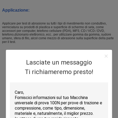
Applicazione:
Applicare per test di abrasione su tutti i tipi di rivestimento non conduttivo,
verniciatura su prodotti di plastica e superficie di schermo di seta, come
accessori per computer, telefono cellulare (PDA), MP3, CD / VCD / DVD,
telefono,dizionario elettronico, ecc.. per utilizzare gomma da gomma, sudore
umano, sfera di filo, alcol come mezzo di abrasione sulla superficie della parte
per il test.
Lasciate un messaggio
Ti richiameremo presto!