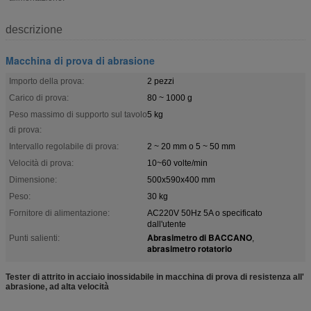
descrizione
Macchina di prova di abrasione
Importo della prova:
2 pezzi
Carico di prova:
80 ~ 1000 g
Peso massimo di supporto sul tavolo
5 kg
di prova:
Intervallo regolabile di prova:
2 ~ 20 mm o 5 ~ 50 mm
Velocità di prova:
10~60 volte/min
Dimensione:
500x590x400 mm
Peso:
30 kg
Fornitore di alimentazione:
AC220V 50Hz 5A o specificato
dall'utente
Abrasimetro di BACCANO
Punti salienti:
,
abrasimetro rotatorio
Tester di attrito in acciaio inossidabile in macchina di prova di resistenza all'
abrasione, ad alta velocità