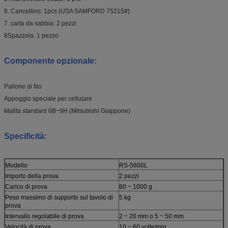
6. Cancellino: 1pcs (USA SAMFORD 75215#)
7. carta da sabbia: 2 pezzi
8Spazzola: 1 pezzo
Componente opzionale:
Pallone di filo
Appoggio speciale per cellulare
Matita standard 6B~9H (Mitsubishi Giappone)
Specificità:
Modello
RS-5600L
Importo della prova
2 pezzi
Carico di prova
80 ~ 1000 g
Peso massimo di supporto sul tavolo di
5 kg
prova
Intervallo regolabile di prova
2 ~ 20 mm o 5 ~ 50 mm
Velocità di prova
10 ~ 60 volte/min