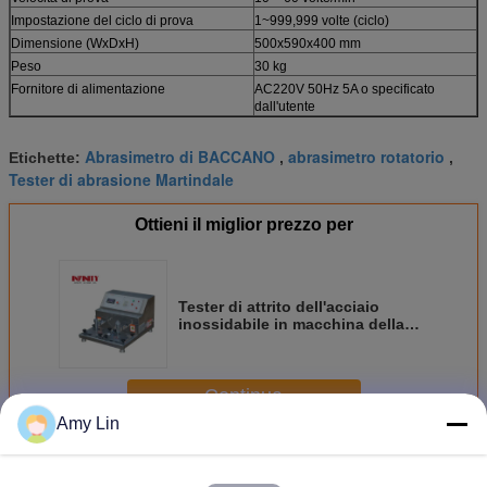
Impostazione del ciclo di prova
1~999,999 volte (ciclo)
Dimensione (WxDxH)
500x590x400 mm
Peso
30 kg
Fornitore di alimentazione
AC220V 50Hz 5A o specificato
dall'utente
Abrasimetro di BACCANO
abrasimetro rotatorio
Etichette:
,
,
Tester di abrasione Martindale
Ottieni il miglior prezzo per
Tester di attrito dell'acciaio
inossidabile in macchina della
prova di resistenza all'abrasione,
ad alta velocità
Continua
Amy Lin
Macchina di prova di abrasione
Più