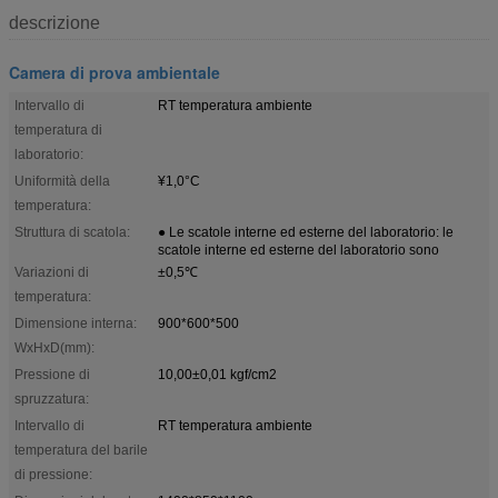
descrizione
Camera di prova ambientale
Intervallo di
RT temperatura ambiente
temperatura di
laboratorio:
Uniformità della
¥1,0°C
temperatura:
Struttura di scatola:
● Le scatole interne ed esterne del laboratorio: le
scatole interne ed esterne del laboratorio sono
Variazioni di
±0,5℃
temperatura:
Dimensione interna:
900*600*500
WxHxD(mm):
Pressione di
10,00±0,01 kgf/cm2
spruzzatura:
Intervallo di
RT temperatura ambiente
temperatura del barile
di pressione: