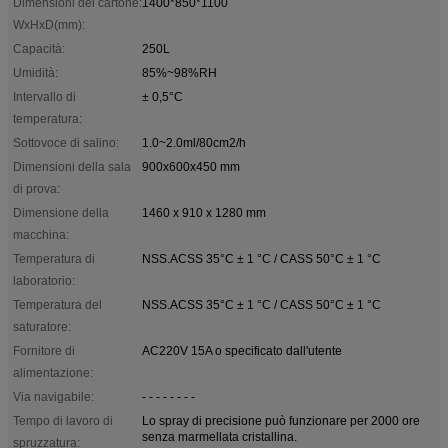
Dimensioni del cartone:
1400*850*1100
WxHxD(mm):
Capacità:
250L
Umidità:
85%~98%RH
Intervallo di
± 0,5°C
temperatura:
Sottovoce di salino:
1.0~2.0ml/80cm2/h
Dimensioni della sala
900x600x450 mm
di prova:
Dimensione della
1460 x 910 x 1280 mm
macchina:
Temperatura di
NSS.ACSS 35°C ± 1 °C / CASS 50°C ± 1 °C
laboratorio:
Temperatura del
NSS.ACSS 35°C ± 1 °C / CASS 50°C ± 1 °C
saturatore:
Fornitore di
AC220V 15A o specificato dall'utente
alimentazione:
Via navigabile:
- - - - - - - -
Tempo di lavoro di
Lo spray di precisione può funzionare per 2000 ore
senza marmellata cristallina.
spruzzatura: