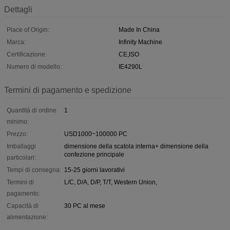
Dettagli
Place of Origin:
Made In China
Marca:
Infinity Machine
Certificazione:
CE,ISO
Numero di modello:
IE4290L
Termini di pagamento e spedizione
Quantità di ordine
1
minimo:
Prezzo:
USD1000~100000 PC
Imballaggi
dimensione della scatola interna+ dimensione della
confezione principale
particolari:
Tempi di consegna:
15-25 giorni lavorativi
Termini di
L/C, D/A, D/P, T/T, Western Union,
pagamento:
Capacità di
30 PC al mese
alimentazione: