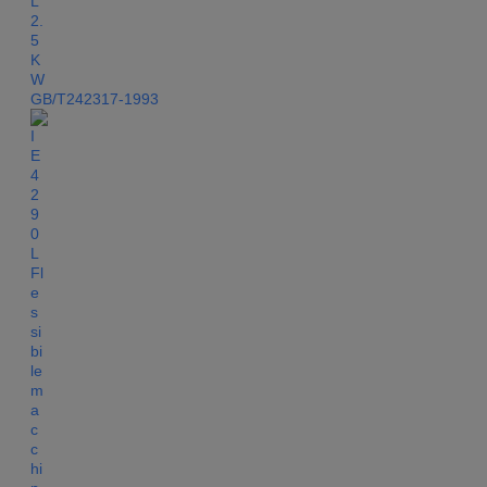
GB/T242317-1993