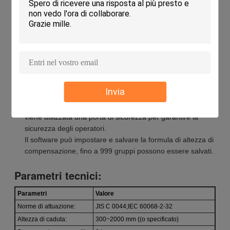
Il prodotto viene rilasciato ad un'altezza di 300 mm e
l'angolo di caduta del prodotto è vicino all'angolo di
impostazione della prova.
Sono disponibili una varietà di tavole a goccia: piastre
d'acciaio, tavole di legno e tavole di marmo, che sono
adatte ai requisiti di prova in molti paesi.
Funzione di conteggio automatico (numero di cadute),
commutabile tra modalità di caduta mantenuta e modalità
Invia
di caduta libera.
È protetto da un coperchio protettivo intorno, e all'ingresso
viene utilizzata una porta di sicurezza per garantire la
sicurezza degli operatori.
Il software può impostare e salvare la formula di altezza di
compensazione, fino a 999 gruppi possono essere salvati.
Parametri tecnici:
Parametri
Valore
Norme di attuazione:
JIS C 0044;IEC 60068-2-32
Altezza di caduta:
300~2000 mm ((o specificato)