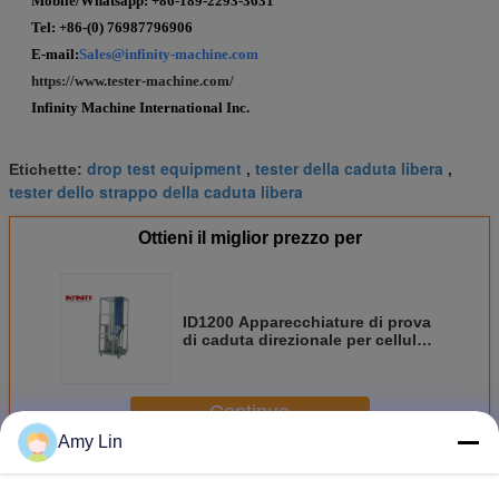
Mobile/Whatsapp: +
86-189-2293-3631
Tel: +86-(0) 76987796906
E-mail:
Sales@infinity-machine.com
https://www.tester-machine.com/
Infinity Machine International Inc.
drop test equipment
tester della caduta libera
Etichette:
,
,
tester dello strappo della caduta libera
Ottieni il miglior prezzo per
ID1200 Apparecchiature di prova
di caduta direzionale per cellulari
per computer portatili
Continua
Amy Lin
Drop test Machine
Più