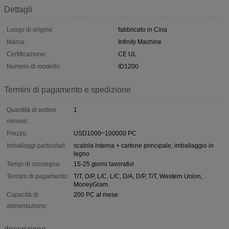
Dettagli
Luogo di origine:
fabbricato in Cina
Marca:
Infinity Machine
Certificazione:
CE UL
Numero di modello:
ID1200
Termini di pagamento e spedizione
Quantità di ordine
1
minimo:
Prezzo:
USD1000~100000 PC
Imballaggi particolari:
scatola interna + cartone principale, imballaggio in
legno
Tempi di consegna:
15-25 giorni lavorativi
Termini di pagamento:
T/T, D/P, L/C, L/C, D/A, D/P, T/T, Western Union,
MoneyGram
Capacità di
200 PC al mese
alimentazione: