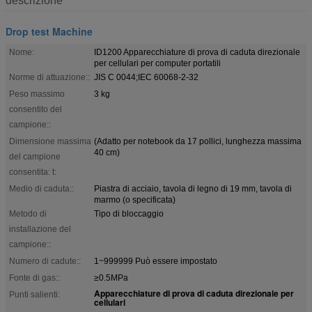
descrizione
Drop test Machine
Nome:
ID1200 Apparecchiature di prova di caduta direzionale
per cellulari per computer portatili
Norme di attuazione::
JIS C 0044;IEC 60068-2-32
Peso massimo
3 kg
consentito del
campione::
Dimensione massima
(Adatto per notebook da 17 pollici, lunghezza massima
40 cm)
del campione
consentita: t:
Medio di caduta::
Piastra di acciaio, tavola di legno di 19 mm, tavola di
marmo (o specificata)
Metodo di
Tipo di bloccaggio
installazione del
campione::
Numero di cadute::
1~999999 Può essere impostato
Fonte di gas::
≥0.5MPa
Apparecchiature di prova di caduta direzionale per
Punti salienti:
cellulari