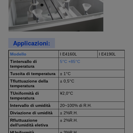
Applicazioni:
Modello
I E4160L
I E4190L
T
intervallo di
5°C +85°C
temperatura
T
uscita di temperatura
± 1°C
T
fluttuazione della
± 0,5°C
temperatura
T
Uniformità di
¥2,0°C
temperatura
Intervallo di umidità
20~100% di R.H.
Diviazione di umidità
± 2%R.H.
R
fluttuazione
± 2%R.H.
dell'umidità eletiva
H
Uniformità
± 3%R.H.