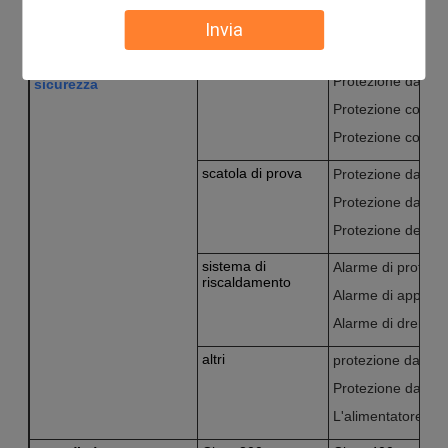
Modalità del
raffreddato ad aria
Invia
condensatore
Dispositivo di
sistema di
Protezione contro
protezione della
refrigerazione
Protezione da sov
sicurezza
Protezione contro
Protezione contro
scatola di prova
Protezione da sov
Protezione da ecc
Protezione del rel
sistema di
Alarme di protezi
riscaldamento
Alarme di approv
Alarme di drenag
altri
protezione da perd
Protezione da sovr
L'alimentatore non