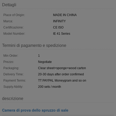
Dettagli
Place of Origin:
MADE IN CHINA
Marca:
INFINITY
Certificazione:
CE ISO
Model Number:
IE 41 Series
Termini di pagamento e spedizione
Min Order:
1
Prezzo:
Negotiate
Packaging:
Clear sheet+sponge+wood carton
Delivery Time:
20-30 days after order confirmed
Payment Terms:
TT PAYPAL Moneygram and so on
Supply Ability:
200 sets / month
descrizione
Camera di prova dello spruzzo di sale