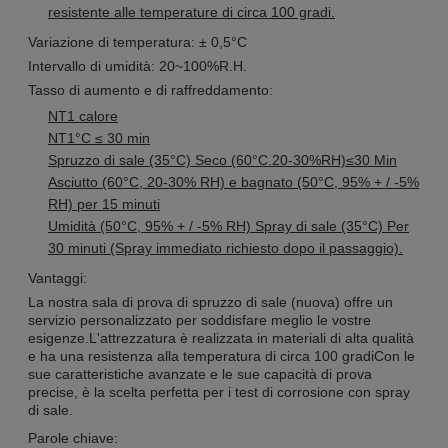
resistente alle temperature di circa 100 gradi.
Variazione di temperatura: ± 0,5°C
Intervallo di umidità: 20~100%R.H.
Tasso di aumento e di raffreddamento:
NT1 calore
NT1°C ≤ 30 min
Spruzzo di sale (35°C) Seco (60°C.20-30%RH)≤30 Min
Asciutto (60°C, 20-30% RH) e bagnato (50°C, 95% + / -5%
RH) per 15 minuti
Umidità (50°C, 95% + / -5% RH) Spray di sale (35°C) Per
30 minuti (Spray immediato richiesto dopo il passaggio).
Vantaggi:
La nostra sala di prova di spruzzo di sale (nuova) offre un
servizio personalizzato per soddisfare meglio le vostre
esigenze.L'attrezzatura è realizzata in materiali di alta qualità
e ha una resistenza alla temperatura di circa 100 gradiCon le
sue caratteristiche avanzate e le sue capacità di prova
precise, è la scelta perfetta per i test di corrosione con spray
di sale.
Parole chiave: