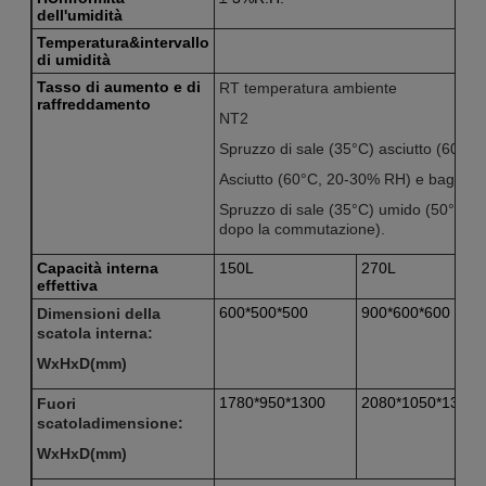
dell'umidità
Temperatura
&
intervallo
di umidità
Tasso di aumento e di
RT temperatura ambiente
raffreddamento
NT2
Spruzzo di sale (35°C) asciutto (60°C
Asciutto (60°C, 20-30% RH) e bagnato
Spruzzo di sale (35°C) umido (50°C, 
dopo la commutazione).
Capacità interna
150L
270L
effettiva
600*500*500
900*600*600
Dimensioni della
scatola interna:
WxHxD(mm)
1780*950*1300
2080*1050*1350
Fuori
scatola
dimensione:
WxHxD(mm)