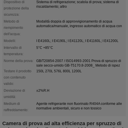
Dispositivo di
Sistema di refrigerazione; scatola di prova; sistema di
riscaldamento; altro
protezione della
sicurezza:
Metodo di
Modalità doppia di approvvigionamento di acqua
automatica/manuale, ingresso automatico di acqua con
riempimento
dell'acqua:
Modelli:
I E4160L; I E4190L; I E41120L; I E41160L; I E41200L
Intervallo di
5°C +85°C
temperatura:
Norme della prova:
GB/T20854-2007 / ISO14993-2001 Prova di spruzzo di
sale secco-umido GB-T5170.8-2008_ Metodo di ispez
Testare il prodotto
150L 270L 576L 800L 1200L
con contenuto
valido:
Deviazione di
±2%R.H
umidità:
Medium di
Agente refrigerante non fluorinato R404A conforme alle
normative ambientali, sicuro e non tossico
raffreddamento:
Camera di prova ad alta efficienza per spruzzo di