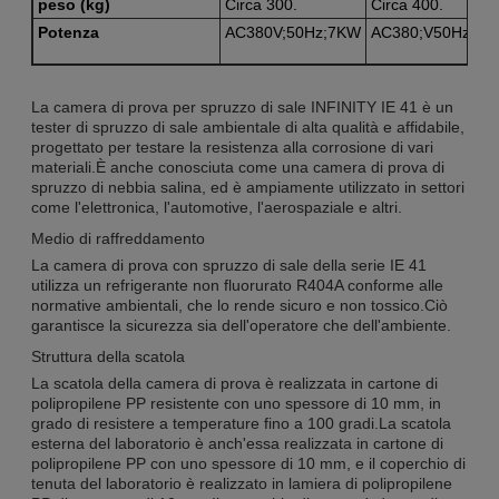
peso (kg)
Circa 300.
Circa 400.
Potenza
AC380V;50Hz;7KW
AC380;V50Hz;9K
La camera di prova per spruzzo di sale INFINITY IE 41 è un
tester di spruzzo di sale ambientale di alta qualità e affidabile,
progettato per testare la resistenza alla corrosione di vari
materiali.È anche conosciuta come una camera di prova di
spruzzo di nebbia salina, ed è ampiamente utilizzato in settori
come l'elettronica, l'automotive, l'aerospaziale e altri.
Medio di raffreddamento
La camera di prova con spruzzo di sale della serie IE 41
utilizza un refrigerante non fluorurato R404A conforme alle
normative ambientali, che lo rende sicuro e non tossico.Ciò
garantisce la sicurezza sia dell'operatore che dell'ambiente.
Struttura della scatola
La scatola della camera di prova è realizzata in cartone di
polipropilene PP resistente con uno spessore di 10 mm, in
grado di resistere a temperature fino a 100 gradi.La scatola
esterna del laboratorio è anch'essa realizzata in cartone di
polipropilene PP con uno spessore di 10 mm, e il coperchio di
tenuta del laboratorio è realizzato in lamiera di polipropilene