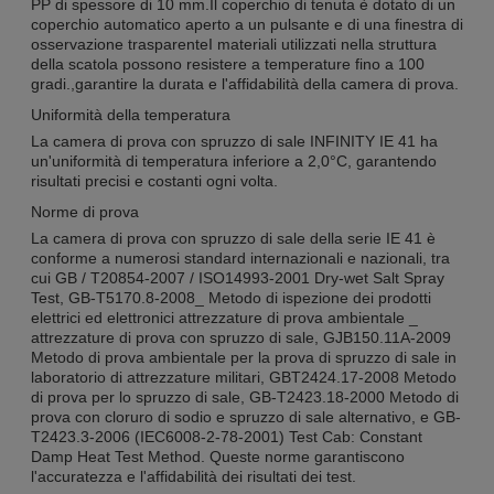
PP di spessore di 10 mm.Il coperchio di tenuta è dotato di un
coperchio automatico aperto a un pulsante e di una finestra di
osservazione trasparenteI materiali utilizzati nella struttura
della scatola possono resistere a temperature fino a 100
gradi.,garantire la durata e l'affidabilità della camera di prova.
Uniformità della temperatura
La camera di prova con spruzzo di sale INFINITY IE 41 ha
un'uniformità di temperatura inferiore a 2,0°C, garantendo
risultati precisi e costanti ogni volta.
Norme di prova
La camera di prova con spruzzo di sale della serie IE 41 è
conforme a numerosi standard internazionali e nazionali, tra
cui GB / T20854-2007 / ISO14993-2001 Dry-wet Salt Spray
Test, GB-T5170.8-2008_ Metodo di ispezione dei prodotti
elettrici ed elettronici attrezzature di prova ambientale _
attrezzature di prova con spruzzo di sale, GJB150.11A-2009
Metodo di prova ambientale per la prova di spruzzo di sale in
laboratorio di attrezzature militari, GBT2424.17-2008 Metodo
di prova per lo spruzzo di sale, GB-T2423.18-2000 Metodo di
prova con cloruro di sodio e spruzzo di sale alternativo, e GB-
T2423.3-2006 (IEC6008-2-78-2001) Test Cab: Constant
Damp Heat Test Method. Queste norme garantiscono
l'accuratezza e l'affidabilità dei risultati dei test.