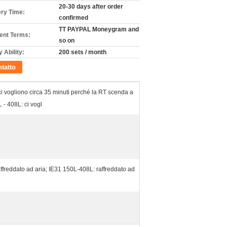
20-30 days after order
ery Time:
confirmed
TT PAYPAL Moneygram and
nt Terms:
so on
 Ability:
200 sets / month
tatto
ci vogliono circa 35 minuti perché la RT scenda a
 - 408L: ci vogl
ffreddato ad aria; IE31 150L-408L: raffreddato ad