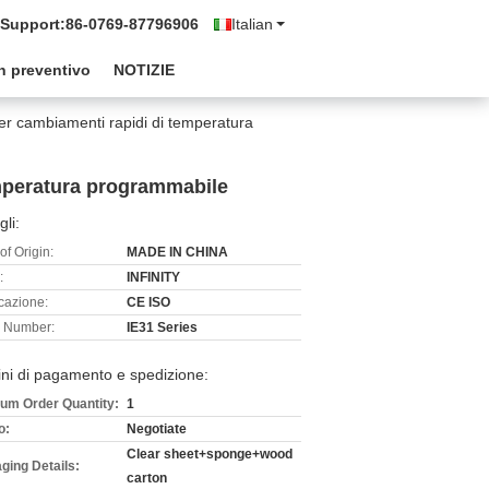
 Support:
86-0769-87796906
Italian
n preventivo
NOTIZIE
r cambiamenti rapidi di temperatura
emperatura programmabile
gli:
of Origin:
MADE IN CHINA
:
INFINITY
icazione:
CE ISO
 Number:
IE31 Series
ni di pagamento e spedizione:
um Order Quantity:
1
o:
Negotiate
Clear sheet+sponge+wood
ging Details:
carton