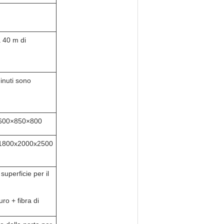
 40 m di
inuti sono
600×850×800
1800x2000x2500
superficie per il
ro + fibra di