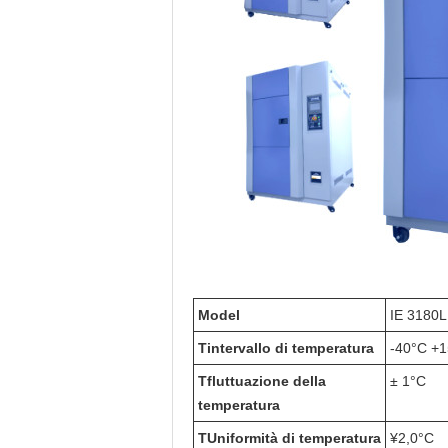
M
odel
IE 3180L
T
intervallo di temperatura
-40°C +
T
fluttuazione della
± 1°C
temperatura
T
Uniformità di temperatura
¥2,0°C