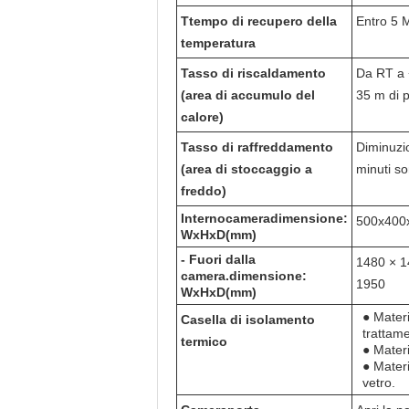
T
tempo di recupero della
Entro 5 M
temperatura
Tasso di riscaldamento
Da RT a 
(area di accumulo del
35 m di p
calore)
Tasso di raffreddamento
Diminuzi
(area di stoccaggio a
minuti s
freddo)
Interno
camera
dimensione:
500x400
WxHxD(mm)
- Fuori dalla
1480 × 1
camera.
dimensione:
1950
WxHxD(mm)
● Materi
Casella di isolamento
trattame
termico
● Materi
● Materi
vetro.