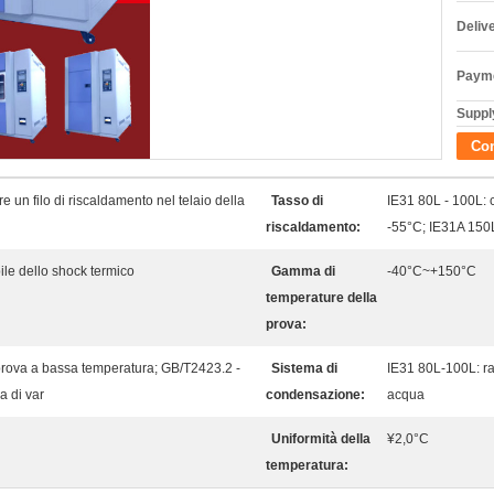
Deliv
Payme
Supply
Con
re un filo di riscaldamento nel telaio della
Tasso di
IE31 80L - 100L: 
riscaldamento:
-55°C; IE31A 150L
e dello shock termico
Gamma di
-40°C~+150°C
temperature della
prova:
rova a bassa temperatura; GB/T2423.2 -
Sistema di
IE31 80L-100L: ra
 di var
condensazione:
acqua
Uniformità della
¥2,0°C
temperatura: