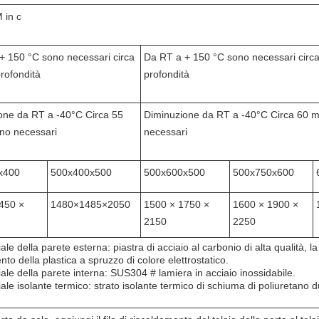
 in c
+ 150 °C sono necessari circa
Da RT a + 150 °C sono necessari circa
rofondità
profondità
one da RT a -40°C Circa 55
Diminuzione da RT a -40°C Circa 60 m
ono necessari
necessari
x400
500x400x500
500x600x500
500x750x600
450 ×
1480×1485×2050
1500 × 1750 ×
1600 × 1900 ×
2150
2250
ale della parete esterna: piastra di acciaio al carbonio di alta qualità, la 
nto della plastica a spruzzo di colore elettrostatico.
ale della parete interna: SUS304 # lamiera in acciaio inossidabile.
ale isolante termico: strato isolante termico di schiuma di poliuretano du