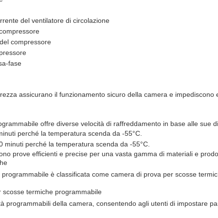
rrente del ventilatore di circolazione
l compressore
o del compressore
mpressore
sa-fase
icurezza assicurano il funzionamento sicuro della camera e impediscono ev
grammabile offre diverse velocità di raffreddamento in base alle sue d
 minuti perché la temperatura scenda da -55°C.
60 minuti perché la temperatura scenda da -55°C.
ono prove efficienti e precise per una vasta gamma di materiali e prodot
che
 programmabile è classificata come camera di prova per scosse term
r scosse termiche programmabile
ità programmabili della camera, consentendo agli utenti di impostare par