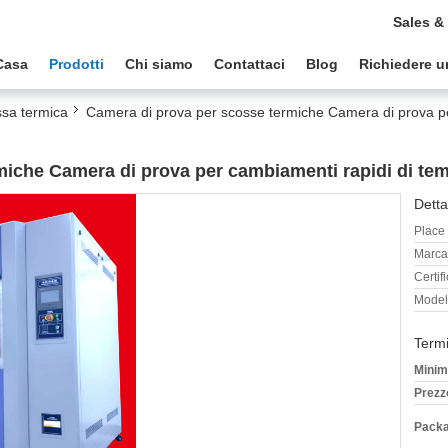
Sales &
Casa
Prodotti
Chi siamo
Contattaci
Blog
Richiedere u
ssa termica
Camera di prova per scosse termiche Camera di prova pe
miche Camera di prova per cambiamenti rapidi di t
Detta
Place 
Marca
Certif
Model
Termi
Minim
Prezz
Packa