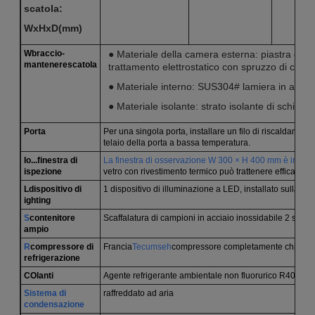
scatola
:
WxHxD(
mm
)
W
braccio-
● Materiale della camera esterna: piastra di acci
mantenere
scatola
trattamento elettrostatico con spruzzo di color
● Materiale interno: SUS304# lamiera in acciai
● Materiale isolante: strato isolante di schiuma 
Porta
Per una singola porta, installare un filo di riscaldament
telaio della porta a bassa temperatura.
Io...
finestra di
La finestra di osservazione W 300 × H 400 mm è installata
ispezione
vetro con rivestimento termico può trattenere efficacem
L
dispositivo di
1 dispositivo di illuminazione a LED, installato sulla fine
ighting
S
contenitore
Scaffalatura di campioni in acciaio inossidabile 2 strati,
ampio
R
compressore di
Francia
Tecumseh
compressore completamente chiuso
refrigerazione
C
Olanti
Agente refrigerante ambientale non fluorurico R404A, c
Sistema di
raffreddato ad aria
condensazione