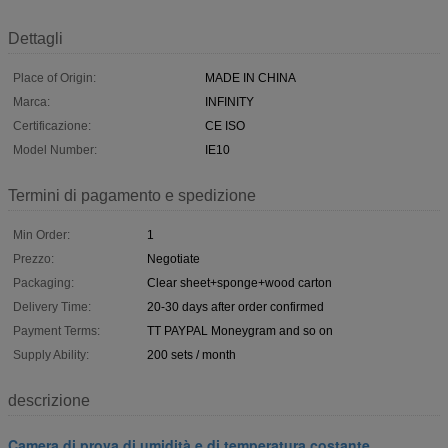
Dettagli
Place of Origin:
MADE IN CHINA
Marca:
INFINITY
Certificazione:
CE ISO
Model Number:
IE10
Termini di pagamento e spedizione
Min Order:
1
Prezzo:
Negotiate
Packaging:
Clear sheet+sponge+wood carton
Delivery Time:
20-30 days after order confirmed
Payment Terms:
TT PAYPAL Moneygram and so on
Supply Ability:
200 sets / month
descrizione
Camera di prova di umidità e di temperatura costante