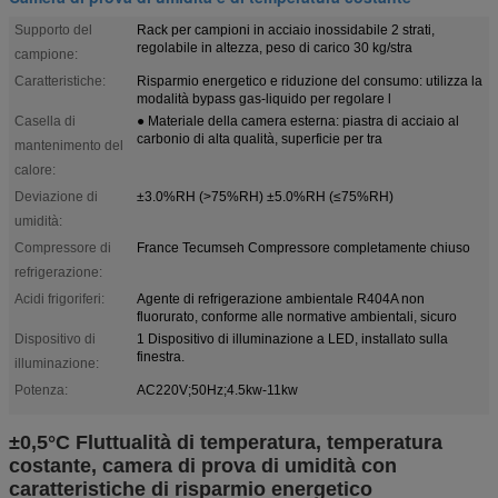
Supporto del
Rack per campioni in acciaio inossidabile 2 strati,
regolabile in altezza, peso di carico 30 kg/stra
campione:
Caratteristiche:
Risparmio energetico e riduzione del consumo: utilizza la
modalità bypass gas-liquido per regolare l
Casella di
● Materiale della camera esterna: piastra di acciaio al
carbonio di alta qualità, superficie per tra
mantenimento del
calore:
Deviazione di
±3.0%RH (>75%RH) ±5.0%RH (≤75%RH)
umidità:
Compressore di
France Tecumseh Compressore completamente chiuso
refrigerazione:
Acidi frigoriferi:
Agente di refrigerazione ambientale R404A non
fluorurato, conforme alle normative ambientali, sicuro
Dispositivo di
1 Dispositivo di illuminazione a LED, installato sulla
finestra.
illuminazione:
Potenza:
AC220V;50Hz;4.5kw-11kw
±0,5°C Fluttualità di temperatura, temperatura
costante, camera di prova di umidità con
caratteristiche di risparmio energetico