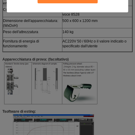
energia o motrice
Collegamento dell'unità
Fabbricazione a partire da prodotti della
voce 8528
Dimensione dell'apparecchiatura:
500 x 600 x 1200 mm
(WxDxH)
Peso dell'attrezzatura
140 kg
Fornitura di energia di
AC220V 50 / 60Hz o il valore indicato o
funzionamento
specificato dall'utente
Apparecchiatura di prova: (facoltativo)
T
software di esting: