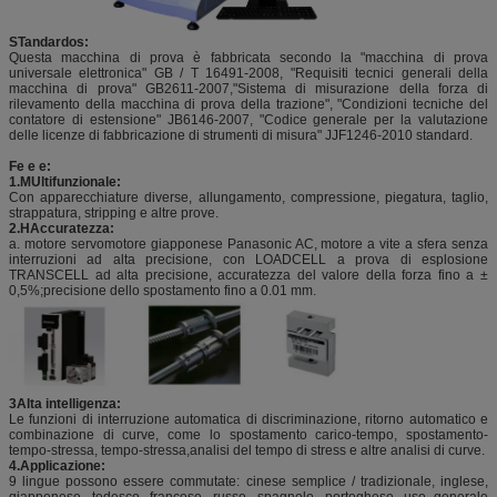
S
Tandardo
s
:
Questa macchina di prova è fabbricata secondo la "macchina di prova
universale elettronica" GB / T 16491-2008, "Requisiti tecnici generali della
macchina di prova" GB2611-2007,"Sistema di misurazione della forza di
rilevamento della macchina di prova della trazione", "Condizioni tecniche del
contatore di estensione" JB6146-2007, "Codice generale per la valutazione
delle licenze di fabbricazione di strumenti di misura" JJF1246-2010 standard.
F
e e e:
1.M
Ultifunzionale:
Con apparecchiature diverse, allungamento, compressione, piegatura, taglio,
strappatura, stripping e altre prove.
2.H
Accuratezza:
a. motore servomotore giapponese Panasonic AC, motore a vite a sfera senza
interruzioni ad alta precisione, con LOADCELL a prova di esplosione
TRANSCELL ad alta precisione, accuratezza del valore della forza fino a ±
0,5%;precisione dello spostamento fino a 0.01 mm.
3Alta intelligenza:
Le funzioni di interruzione automatica di discriminazione, ritorno automatico e
combinazione di curve, come lo spostamento carico-tempo, spostamento-
tempo-stressa, tempo-stressa,analisi del tempo di stress e altre analisi di curve.
4.Applicazione:
9 lingue possono essere commutate: cinese semplice / tradizionale, inglese,