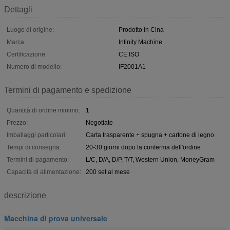
Dettagli
Luogo di origine:
Prodotto in Cina
Marca:
Infinity Machine
Certificazione:
CE ISO
Numero di modello:
IF2001A1
Termini di pagamento e spedizione
Quantità di ordine minimo:
1
Prezzo:
Negotiate
Imballaggi particolari:
Carta trasparente + spugna + cartone di legno
Tempi di consegna:
20-30 giorni dopo la conferma dell'ordine
Termini di pagamento:
L/C, D/A, D/P, T/T, Western Union, MoneyGram
Capacità di alimentazione:
200 set al mese
descrizione
Macchina di prova universale