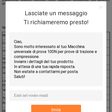
giapponese, tedesco, francese, russo, spagnolo, portoghese, uso generale
globale.
Lasciate un messaggio
Ti richiameremo presto!
Specificità:
Modello
IF2001A1
Capacità di valore di forza
100N
Unità di valore di forza: (cambiabile)
N, KN, gf,Kgf, Lbf, Mpa,Lbf/In2, Kgf/mm2
Grado di decomposizione del
1/500,000
valore di forza
Precisione del valore di forza
± 0,5%
Viaggio di prova
650 mm
Larghezza effettiva dello spazio di
130 mm
prova
Velocità di prova
00,01 ~ 500 mm/min
Accuratezza della velocità
± 0,5%
Risoluzione dello spostamento
0.001 mm
Invia
Qualsiasi macchina generatrice di
Servomotore a corrente alternata