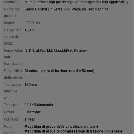
Features:
Multi-function;High precision;High intelligence;High applicability
Nome del
Servo Control Universal Pull Pressure Test Machine
prodotto:
Model:
IF2001A1
Capacità di
100 N
valore di
forza:
Force value
N, KN, gf,Kgf, Lbf, Mpa,Lbf/In², Kgf/mm²
unit:
(switchable):
Dispositivo
Standard: pinza di trazione (maxi = 50 mm)
della prova:
Test space
130mm
effective
width:
Test speed:
0.01~500mm/min
Power:
Electronic
Warranty:
1 Year
Macchina di prova delle vincolazioni interne
Punti
,
Macchina di prova di compressione di trazione universale
,
salienti: