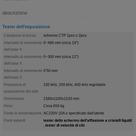
descrizione
Tester dell'esposizione
Campione di prova:
schermo CTP 1pcs o 2pcs
Intervallo di movimento
0~480 mm (circa 19")
dell'asse X:
Intervallo di movimento
0~300 mm (circa 12")
dell'asse Y:
Intervallo di movimento
0 ̊50 mm
dell'asse Z:
Frequenza di
100 kHz, 200 kHz, 400 kHz regolabile
acquisizione dei dati:
Dimensione:
1580x1100x1520 mm
Peso:
Circa 650 kg
Fonte di alimentazione:
AC220V 10A o specificato dall'utente
tester dello schermo dell'affissione a cristalli liquidi
Punti salienti:
tester di velocità di clic
,