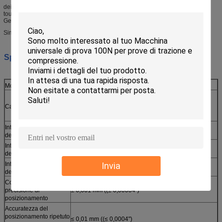
dei prodotti, utilizzare diversi colori per contrassegnare il grafico effettivo e
touch screen per alimentare indietro il luogo del grafico di marcatura, 9 dita
Gesto
Simulazione dei test all'interno del sistema.
Specificità:
Modello
RS-5610R
schermo CTP 1pcs o 2pcs (può essere testato
separatamente o due campioni sono testati per
Campione di prova
turno)
Intervallo di movimento
0~480 mm (circa 19")
dell'asse X
Intervallo di movimento
0~300 mm (circa 12")
dell'asse Y
Invia
Intervallo di movimento
0 ̊50 mm
dell'asse Z
Controllo della
precisione di
± 0,001 mm ((± 0,00004")
posizionamento
Accuratezza del
posizionamento ripetuto
≤ 0,01 mm ((≤ 0,0004")