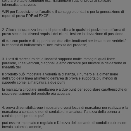
cellulare e tablet computer ecc., trasmettere i dati di prova al software
informatico attraverso
WIFI per l'acquisizione, l'analisi e il conteggio dei dati e per la generazione di
report di prova PDF ed EXCEL;
2. Clicca accuratezza test-multi-punto clicca in qualsiasi posizione dell'area di
prova secondo i diversi requisiti dei clienti, testare la deviazione di posizione
di ciascun punto e di supporto con due clic simultanei per testare con veridicità
la capacità di trattamento e l'accuratezza del prodotto;
3. Il test di marcatura della linearità supporta molte immagini quali linee
parallele, linee verticali, diagonali e arco circolare per rilevare la deviazione di
linearità del
Il prodotto può impostare a volontà la distanza, il numero e la dimensione
dell'arco della linea all'interno dell'area di prova e supporta più metodi di
supporto come la marcatura a due punti
la marcatura circolare simultanea e a due punti per soddisfare caratteristiche di
rappresentazione del prodotto più accurate;
4. prova di sensibilità-può impostare diversi locus di marcatura per realizzare la
marcatura a contatto o non di contatto di marcatura, l'altezza della penna a
contatto per il prodotto può
può essere impostato e regolato e l'altezza del comando di contatto può essere
trovata automaticamente;