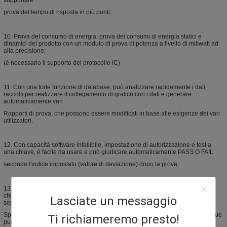
supportare
prova del tempo di risposta in più punti;
10. Prova del consumo di energia: prova dei consumi di energia statici e
dinamici del prodotto con un modulo di prova di potenza a livello di miliwatt ad
alta precisione;
(è necessario il supporto del protocollo IC)
11. Con una forte funzione di database, può analizzare rapidamente i dati
raccolti per realizzare il collegamento di grafico con i dati e generare
automaticamente vari
Rapporti di prova, che possono essere modificati in base alle esigenze dei vari
utilizzatori.
12. Con capacità software infallibile, impostazione di autorizzazione e test a
una chiave, è facile da usare e può giudicare automaticamente PASS O FAIL
secondo l'indice impostato (valore di deviazione) dopo la prova;
13. Prova del grado di separazione: realizzare le azioni di separazione e
chiusura di due penne touch, le due penne touch possono realizzare la
Lasciate un messaggio
separazione e la chiusura parallele,
Spostare le penne touch per rilevare lo spazio minimo di funzionamento tra due
Ti richiameremo presto!
punti