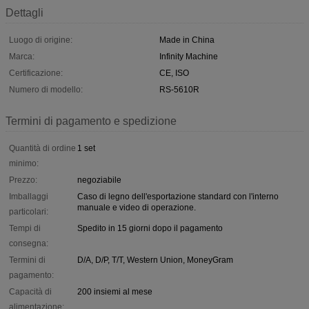
Dettagli
Luogo di origine:
Made in China
Marca:
Infinity Machine
Certificazione:
CE, ISO
Numero di modello:
RS-5610R
Termini di pagamento e spedizione
Quantità di ordine
1 set
minimo:
Prezzo:
negoziabile
Imballaggi
Caso di legno dell'esportazione standard con l'interno
manuale e video di operazione.
particolari:
Tempi di
Spedito in 15 giorni dopo il pagamento
consegna:
Termini di
D/A, D/P, T/T, Western Union, MoneyGram
pagamento:
Capacità di
200 insiemi al mese
alimentazione: