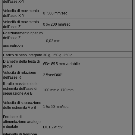
dell'asse X-Y
Velocità di movimento
0~500 mm/sec
dell'asse X-Y
Velocità di movimento
0 ‰ 200 mm/sec
dell'asse Z
Posizionamento ripetuto
dell'asse Z
± 0,02 mm
accuratezza
Carico di peso integrato
30 g, 150 g, 250 g.
Diametro della testa di
Ø3~ Ø15 mm variabile
prova
Velocità di rotazione
2 ̊5sec/360°
dell'asse R
Il tratto massimo delle
estremità dell'asse di
100 mm o 170 mm
separazione A e B
Velocità di separazione
1 ‰ 50 mm/sec
delle estremità A e B
Fornitore di
alimentazione analogo
e digitale
DC1.2V~5V
intervallo di tensione