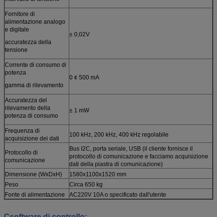
Fornitore di
alimentazione analogo
e digitale
± 0,02V
accuratezza della
tensione
Corrente di consumo di
potenza
0 ¢ 500 mA
gamma di rilevamento
Accuratezza del
rilevamento della
± 1 mW
potenza di consumo
Frequenza di
100 kHz, 200 kHz, 400 kHz regolabile
acquisizione dei dati
Bus I2C, porta seriale, USB (il cliente fornisce il
Protocollo di
protocollo di comunicazione e facciamo acquisizione
comunicazione
dati della piastra di comunicazione)
Dimensione (WxDxH)
1580x1100x1520 mm
Peso
Circa 650 kg
Fonte di alimentazione
AC220V 10A o specificato dall'utente
C
software di controllo: