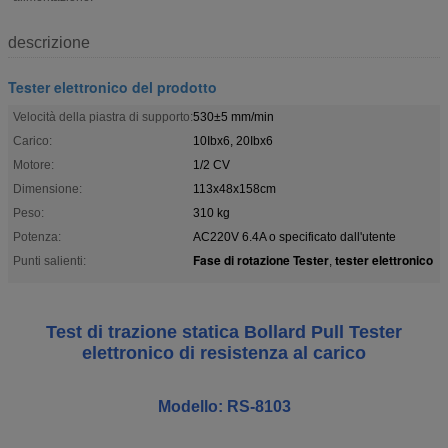
descrizione
Tester elettronico del prodotto
Velocità della piastra di supporto:
530±5 mm/min
Carico:
10Ibx6, 20Ibx6
Motore:
1/2 CV
Dimensione:
113x48x158cm
Peso:
310 kg
Potenza:
AC220V 6.4A o specificato dall'utente
Fase di rotazione Tester
tester elettronico
Punti salienti:
,
Test di trazione statica Bollard Pull Tester
elettronico di resistenza al carico
Modello: RS-8103