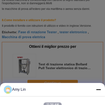
l'esportazione, non si danneggerà.
Molti
le macchine di prova all'estero per via marittima o aerea senza danni.
8.
Come installare e utilizzare il prodotto?
Il prodotto è fornito con istruzioni di utilizzo e video in inglese.
Versione.
Fase di rotazione Tester
tester elettronico
Etichette:
,
,
Macchina di prova elettrica
Ottieni il miglior prezzo per
Test di trazione statica Bollard
Pull Tester elettronico di trazione
per resistenza al carico RS-8103
Continua
Amy Lin
Tester elettronico del prodotto
Più
11:50 AM