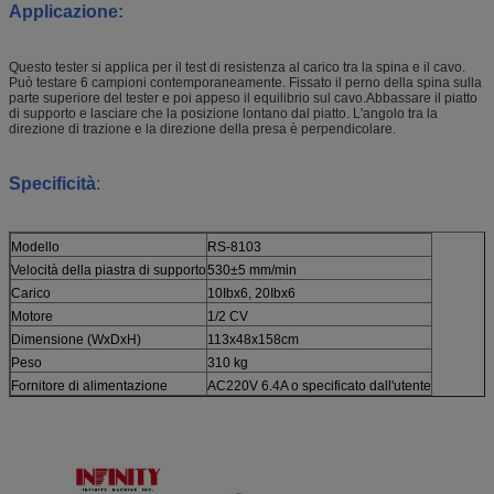
Applicazione:
Questo tester si applica per il test di resistenza al carico tra la spina e il cavo.
Può testare 6 campioni contemporaneamente. Fissato il perno della spina sulla
parte superiore del tester e poi appeso il equilibrio sul cavo.Abbassare il piatto
di supporto e lasciare che la posizione lontano dal piatto. L'angolo tra la
direzione di trazione e la direzione della presa è perpendicolare.
Specificità
:
Modello
RS-8103
Velocità della piastra di supporto
530±5 mm/min
Carico
10Ibx6, 20Ibx6
Motore
1/2 CV
Dimensione (WxDxH)
113x48x158cm
Peso
310 kg
Fornitore di alimentazione
AC220V 6.4A o specificato dall'utente