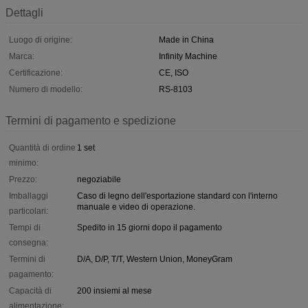
Dettagli
Luogo di origine:
Made in China
Marca:
Infinity Machine
Certificazione:
CE, ISO
Numero di modello:
RS-8103
Termini di pagamento e spedizione
Quantità di ordine
1 set
minimo:
Prezzo:
negoziabile
Imballaggi
Caso di legno dell'esportazione standard con l'interno
manuale e video di operazione.
particolari:
Tempi di
Spedito in 15 giorni dopo il pagamento
consegna:
Termini di
D/A, D/P, T/T, Western Union, MoneyGram
pagamento:
Capacità di
200 insiemi al mese
alimentazione: