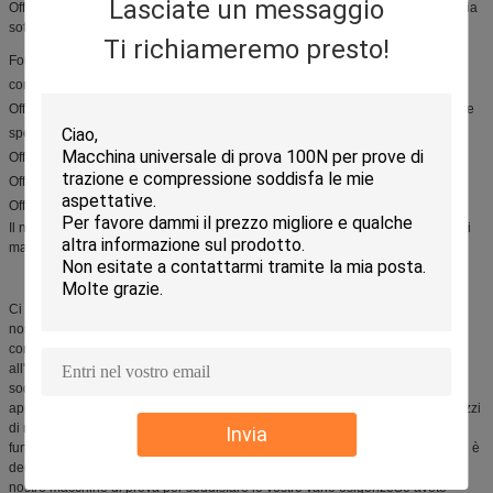
Lasciate un messaggio
Offriamo una gamma completa di servizi per garantire che il vostro prodotto sia
sottoposto a rigorosi test e controlli di qualità.
Ti richiameremo presto!
Forniamo consulenza e assistenza tecnica, dalla richiesta iniziale alla
consegna del prodotto.
Offriamo una varietà di servizi personalizzati per soddisfare le vostre esigenze
specifiche.
Offriamo servizi di installazione e installazione.
Offriamo servizi di formazione e manutenzione.
Offriamo servizi di fornitura di pezzi di ricambio e consumabili.
Il nostro team di specialisti è dedicato a fornire il supporto tecnico e i servizi di
massima qualità per le nostre macchine di prova.
Ci concentriamo sulla fornitura di un eccellente supporto tecnico e servizio ai
nostri clienti per garantire che i vostri prodotti siano sottoposti a rigorosi test e
controllo di qualità.dalla consulenza tecnica iniziale e assistenza
all'installazioneOffriamo anche una varietà di servizi personalizzati per
soddisfare le vostre esigenze specifiche e garantire che le vostre
apparecchiature possano ottenere le migliori prestazioni.Inoltre, forniamo pezzi
di ricambio e servizi di fornitura di materiali di consumo per garantire il
Invia
funzionamento continuo delle vostre apparecchiature.Il nostro team di esperti è
dedicato a fornire il supporto tecnico e il servizio di massima qualità per le
nostre macchine di prova per soddisfare le vostre varie esigenzeSe avete