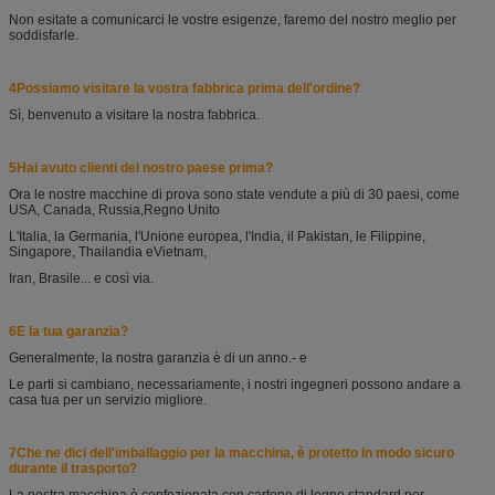
Non esitate a comunicarci le vostre esigenze, faremo del nostro meglio per
soddisfarle.
4Possiamo visitare la vostra fabbrica prima dell'ordine?
Sì, benvenuto a visitare la nostra fabbrica.
5Hai avuto clienti del nostro paese prima?
Ora le nostre macchine di prova sono state vendute a più di 30 paesi, come
USA, Canada, Russia,
Regno Unito
L'Italia, la Germania, l'Unione europea, l'India, il Pakistan, le Filippine,
Singapore, Thailandia e
Vietnam,
Iran, Brasile... e così via.
6E la tua garanzia?
Generalmente, la nostra garanzia è di un anno.
- e
Le parti si cambiano, necessariamente, i nostri ingegneri possono andare a
casa tua per un servizio migliore.
7Che ne dici dell'imballaggio per la macchina, è protetto in modo sicuro
durante il trasporto?
La nostra macchina è confezionata con cartone di legno standard per