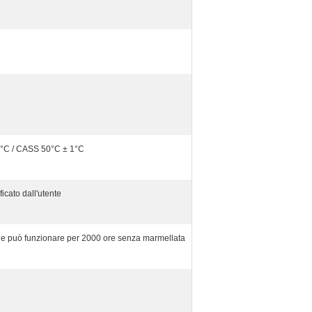
°C / CASS 50°C ± 1°C
cato dall'utente
one può funzionare per 2000 ore senza marmellata