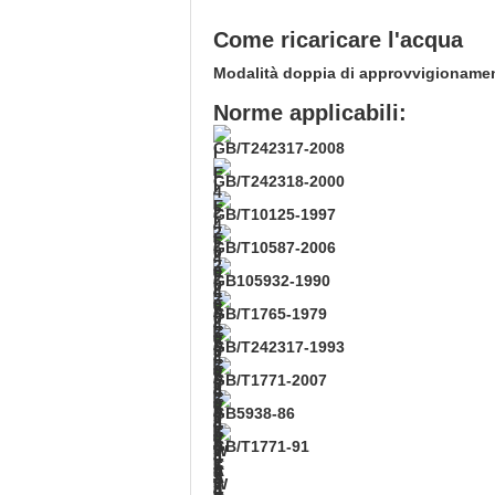
Come ricaricare l'acqua
Modalità doppia di approvvigionamen
Norme applicabili:
GB/T242317-2008
GB/T242318-2000
GB/T10125-1997
GB/T10587-2006
GB105932-1990
GB/T1765-1979
GB/T242317-1993
GB/T1771-2007
GB5938-86
GB/T1771-91