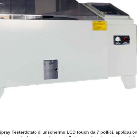
pray Tester
dotato di un
schermo LCD touch da 7 pollici
, applicazio