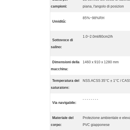
campioni:
piana, l'angolo di posizion
85%~98%RH
Umidità:
1.0~2.0ml/80cm2/h
Sottovoce di
salino:
Dimensioni della
1460 x 910 x 1280 mm
macchina:
Temperatura del
NSS.ACSS 35°C ± 1°C / CAS
saturatore:
- - - - - - - -
Via navigabile:
Materiale del
Protezione ambientale e eleva
corpo:
PVC giapponese