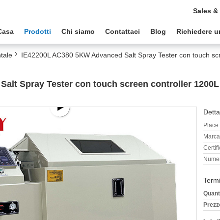
Sales &
Casa
Prodotti
Chi siamo
Contattaci
Blog
Richiedere u
tale
IE42200L AC380 5KW Advanced Salt Spray Tester con touch scr
lt Spray Tester con touch screen controller 1200L
Detta
Place 
Marca
Certif
Numer
Termi
Quant
Prezz