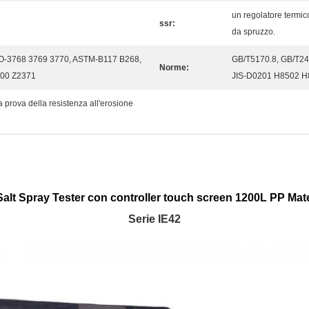
un regolatore termic
ssr:
da spruzzo.
SO-3768 3769 3770, ASTM-B117 B268,
GB/T5170.8, GB/T24
Norme:
00 Z2371
JIS-D0201 H8502 H
la prova della resistenza all'erosione
t Spray Tester con controller touch screen 1200L PP Mater
Serie IE42