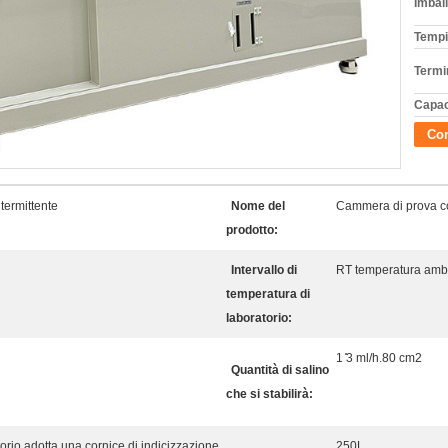
Imball
Tempi
Termi
Capac
Con
termittente
Nome del
Cammera di prova co
prodotto:
Intervallo di
RT temperatura amb
temperatura di
laboratorio:
1 ̊3 ml/h.80 cm2
Quantità di salino
che si stabilirà:
torio adotta una cornice di indicizzazione
250L