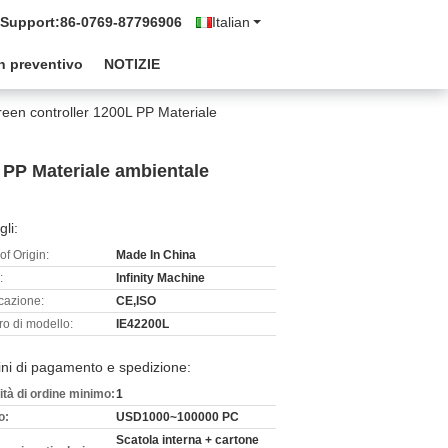
 Support:
86-0769-87796906
Italian
n preventivo
NOTIZIE
een controller 1200L PP Materiale
 PP Materiale ambientale
gli:
of Origin:
Made In China
:
Infinity Machine
icazione:
CE,ISO
o di modello:
IE42200L
ni di pagamento e spedizione:
ità di ordine minimo:
1
o:
USD1000~100000 PC
Scatola interna + cartone