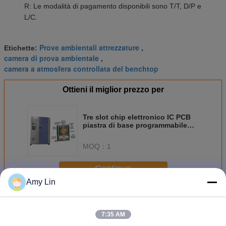
R: Le modalità di pagamento disponibili sono T/T, D/P e
L/C.
Prove ambientali attrezzature
Etichette:
,
camera di prova ambientale
,
camera a atmosfera controllata del benchtop
Ottieni il miglior prezzo per
Tre slot chip elettronico IC PCB
piastra di base programmabile
camera di scossa termica alta
bassa prova di temperatura
MOQ：
1
Continua
Amy Lin
Camera di prova ambientale
Più
7:35 AM