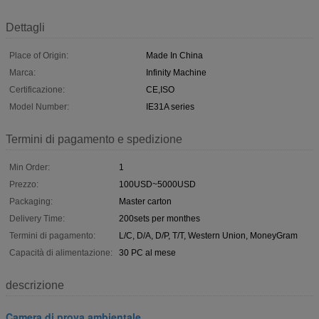
Dettagli
Place of Origin:
Made In China
Marca:
Infinity Machine
Certificazione:
CE,ISO
Model Number:
IE31A series
Termini di pagamento e spedizione
Min Order:
1
Prezzo:
100USD~5000USD
Packaging:
Master carton
Delivery Time:
200sets per monthes
Termini di pagamento:
L/C, D/A, D/P, T/T, Western Union, MoneyGram
Capacità di alimentazione:
30 PC al mese
descrizione
Camera di prova ambientale