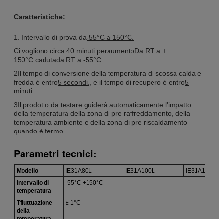
Caratteristiche:
1. Intervallo di prova da
-55°C a 150°C.
Ci vogliono circa 40 minuti per
aumento
Da RT a +
150°C.
caduta
da RT a -55°C
2Il tempo di conversione della temperatura di scossa calda e
fredda è entro
5 secondi.
, e il tempo di recupero è entro
5
minuti.
.
3Il prodotto da testare guiderà automaticamente l'impatto
della temperatura della zona di pre raffreddamento, della
temperatura ambiente e della zona di pre riscaldamento
quando è fermo.
Parametri tecnici:
Modello
IE31A80L
IE31A100L
IE31A150L
Intervallo di
-55°C +150°C
temperatura
T
fluttuazione
± 1°C
della
temperatura