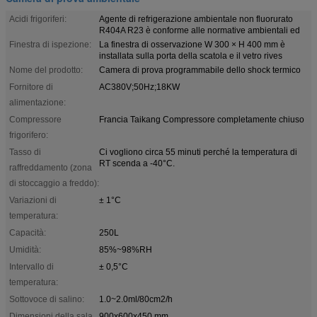
Acidi frigoriferi:
Agente di refrigerazione ambientale non fluorurato
R404A R23 è conforme alle normative ambientali ed
Finestra di ispezione:
La finestra di osservazione W 300 × H 400 mm è
installata sulla porta della scatola e il vetro rives
Nome del prodotto:
Camera di prova programmabile dello shock termico
Fornitore di
AC380V;50Hz;18KW
alimentazione:
Compressore
Francia Taikang Compressore completamente chiuso
frigorifero:
Tasso di
Ci vogliono circa 55 minuti perché la temperatura di
RT scenda a -40°C.
raffreddamento (zona
di stoccaggio a freddo):
Variazioni di
± 1°C
temperatura:
Capacità:
250L
Umidità:
85%~98%RH
Intervallo di
± 0,5°C
temperatura:
Sottovoce di salino:
1.0~2.0ml/80cm2/h
Dimensioni della sala
900x600x450 mm