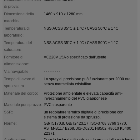
di prova:
Dimensione della
1460 x 910 x 1280 mm
macchina:
Temperatura di
NSS.ACSS 35°C ± 1 °C / CASS 50°C ± 1 °C
laboratorio:
Temperatura del
NSS.ACSS 35°C ± 1 °C / CASS 50°C ± 1 °C
saturatore:
Fornitore di
AC220V 15A o specificato dall'utente
alimentazione:
Via navigabile:
- - - - - - - -
Tempo di lavoro di
Lo spray di precisione può funzionare per 2000 ore
senza marmellata cristallina.
spruzzatura:
Materiale del corpo:
Protezione ambientale e elevata capacità anti-
invecchiamento del PVC giapponese
Materiale per spruzzo:
PVC trasparente
SSR:
un regolatore termico digitale di precisione con
sistema di protezione da spruzzo.
Norme:
GB/T5170.8, GB/T2423.17, ISO-3768 3769 3770,
ASTM-B117 B268, JIS-D0201 H8502 H8610 K5400
Z2371
Applicazione:
Questo tester è utilizzato per la prova della resistenza