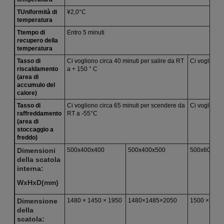
T
Uniformità di
¥2,0°C
temperatura
T
tempo di
Entro 5 minuti
recupero della
temperatura
Tasso di
Ci vogliono circa 40 minuti per salire da RT
Ci vogliono 
riscaldamento
a + 150 ° C
(area di
accumulo del
calore)
Tasso di
Ci vogliono circa 65 minuti per scendere da
Ci vogliono 
raffreddamento
RT a -55°C
(area di
stoccaggio a
freddo)
Dimensioni
500x400x400
500x400x500
500x600x5
della scatola
interna:
WxHxD(
mm
)
Dimensione
1480 × 1450 × 1950
1480×1485×2050
1500 × 1750
della
scatola: