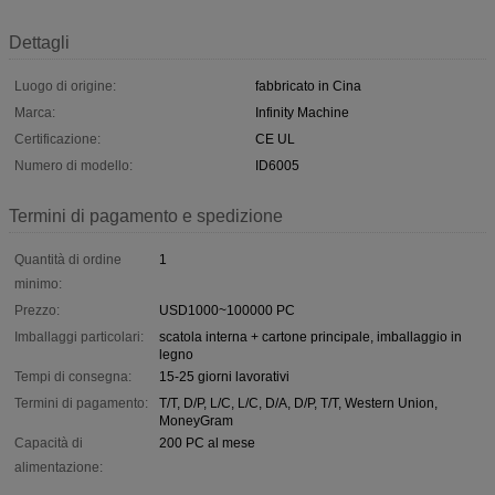
Dettagli
Luogo di origine:
fabbricato in Cina
Marca:
Infinity Machine
Certificazione:
CE UL
Numero di modello:
ID6005
Termini di pagamento e spedizione
Quantità di ordine
1
minimo:
Prezzo:
USD1000~100000 PC
Imballaggi particolari:
scatola interna + cartone principale, imballaggio in
legno
Tempi di consegna:
15-25 giorni lavorativi
Termini di pagamento:
T/T, D/P, L/C, L/C, D/A, D/P, T/T, Western Union,
MoneyGram
Capacità di
200 PC al mese
alimentazione: