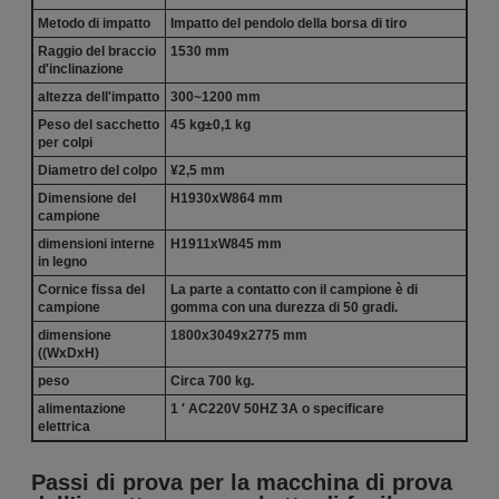
Metodo di impatto
Impatto del pendolo della borsa di tiro
Raggio del braccio
1530 mm
d'inclinazione
altezza dell'impatto
300~1200 mm
Peso del sacchetto
45 kg±0,1 kg
per colpi
Diametro del colpo
¥2,5 mm
Dimensione del
H1930xW864 mm
campione
dimensioni interne
H1911xW845 mm
in legno
Cornice fissa del
La parte a contatto con il campione è di
campione
gomma con una durezza di 50 gradi.
dimensione
1800x3049x2775 mm
((WxDxH)
peso
Circa 700 kg.
alimentazione
1 ′ AC220V 50HZ 3A o specificare
elettrica
Passi di prova per la macchina di prova