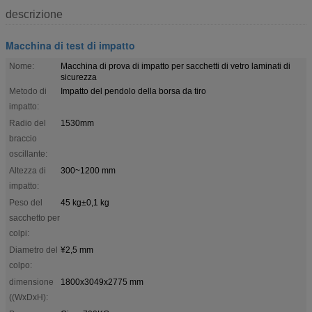
descrizione
Macchina di test di impatto
Nome:
Macchina di prova di impatto per sacchetti di vetro laminati di
sicurezza
Metodo di
Impatto del pendolo della borsa da tiro
impatto:
Radio del
1530mm
braccio
oscillante:
Altezza di
300~1200 mm
impatto:
Peso del
45 kg±0,1 kg
sacchetto per
colpi:
Diametro del
¥2,5 mm
colpo:
dimensione
1800x3049x2775 mm
((WxDxH):