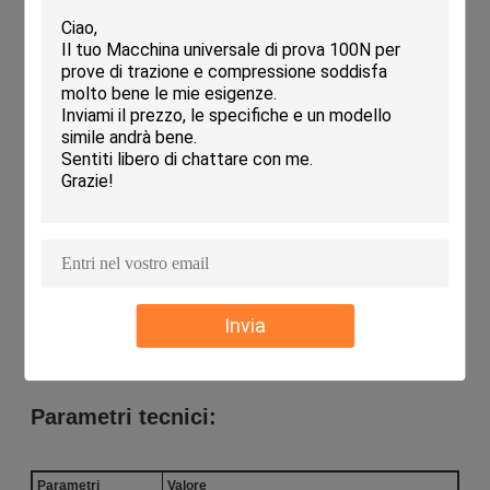
supporto per il rullo, un sacchetto per la sparatoria
e un telaio di controllo.
Il supporto di arrotolamento è installato a circa 2,5
metri di distanza dal lato opposto del supporto per
il campione.
La corda di filo tira il sacchetto di tiro al motore di
riduzione in basso del telaio a rotolamento.
La scatola di controllo controlla manualmente la
macchina di arrotolamento per sollevare il
sacchetto a scatole all'altezza richiesta.
Dopo aver raggiunto l'altezza, l'interruttore di
controllo manuale rilascia il sacchetto della bomba
per ottenere l'impatto del pendolo.
Adatto per la prova di impatto di peso di
caduta di acciai ferritici (specialmente di vari
Invia
acciai per tubazioni).
Parametri tecnici:
Parametri
Valore