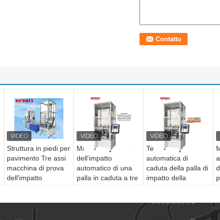
Struttura in piedi per
Macchina di prova
Testa a tre assi
M
pavimento Tre assi
dell'impatto
automatica di
a
macchina di prova
automatico di una
caduta della palla di
d
dell'impatto
palla in caduta a tre
impatto della
p
automatico della
assi Tester di
macchina di prova
l
palla in caduta
impatto del telefono
altezza di prova 50-
d
cellulare
1200mm
c