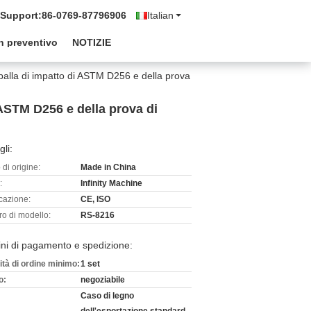
 Support:
86-0769-87796906
Italian
n preventivo
NOTIZIE
 palla di impatto di ASTM D256 e della prova
 ASTM D256 e della prova di
gli:
di origine:
Made in China
:
Infinity Machine
icazione:
CE, ISO
o di modello:
RS-8216
ni di pagamento e spedizione:
ità di ordine minimo:
1 set
o:
negoziabile
Caso di legno