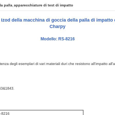
a palla
apparecchiature di test di impatto
,
i Izod della macchina di goccia della palla di impatto
Charpy
Modello: RS-8216
enza degli esemplari di vari materiali duri che resistono all'impatto all'
43&1843.
-8216