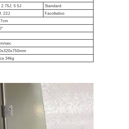
 2.75J, 5.5J
Standard
, 22J
Facoltativo
.7cm
0°
4m/sec
0x320x750mm
ca 34kg