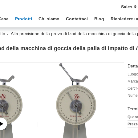
Sales &
Casa
Prodotti
Chi siamo
Contattaci
Blog
Richiedere u
tto
Alta precisione della prova di Izod della macchina di goccia della
zod della macchina di goccia della palla di impatto di
Detta
Luogo 
Marca
Certif
Numer
Termi
Quant
Prezz