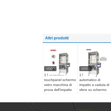
Altri prodotti
1.5m 2m 3 assi
1.5m 2m Tester
touchpanel schermo
automatico di
vetro macchina di
impatto a caduta di
prova dell'impatto
sfere su schermo
automatico di
controllato da
caduta di palla
computer
tester di impatto
automatico di