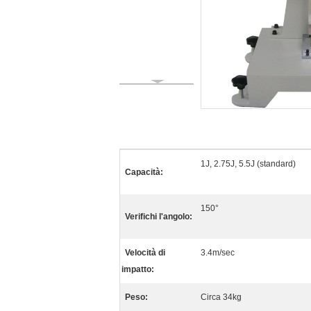
1J, 2.75J, 5.5J (standard)
Capacità:
150°
Verifichi l'angolo:
Velocità di
3.4m/sec
impatto:
Peso:
Circa 34kg