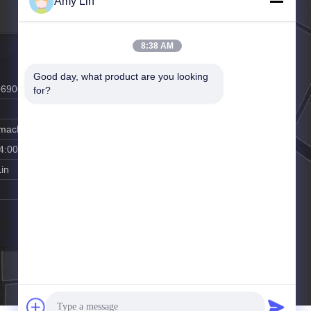
Amy Lin
8:38 AM
Good day, what product are you looking 
96906
for?
y-machine.com
4:00
in