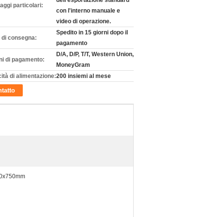
dell'esportazione standard
aggi particolari:
con l'interno manuale e
video di operazione.
Spedito in 15 giorni dopo il
 di consegna:
pagamento
D/A, D/P, T/T, Western Union,
ni di pagamento:
MoneyGram
ità di alimentazione:
200 insiemi al mese
tatto
20x750mm