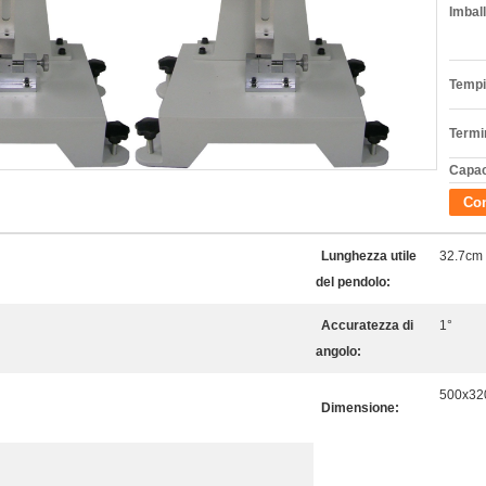
Imball
Tempi
Termi
Capac
Con
Lunghezza utile
32.7cm
del pendolo:
Accuratezza di
1°
angolo:
500x3
Dimensione: