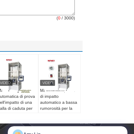
(
0
/ 3000)
acchina
Macchina di prova
utomatica di prova
di impatto
ell'impatto di una
automatico a bassa
alla di caduta per
rumorosità per la
a prova dell'impatto
prova di impatto di
i un telefono
una palla a caduta
ellulare
per telefono
cellulare