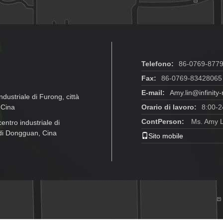
Telefono:
86-0769-877
Fax:
86-0769-83428065
E-mail:
Amy.lin@infinit
dustriale di Furong, città
 Cina
Orario di lavoro:
8:00-2
ContPerson:
Ms. Amy L
entro industriale di
 di Dongguan, Cina
Sito mobile