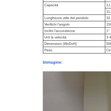
Capacità
1J,
11J
Lunghezza utile del pendolo
32
Verifichi l'angolo
15
Inclini l'accuratezza
1°
Urti la velocità
3.
Dimensioni (WxDxH)
50
Peso
Cir
Immagine: