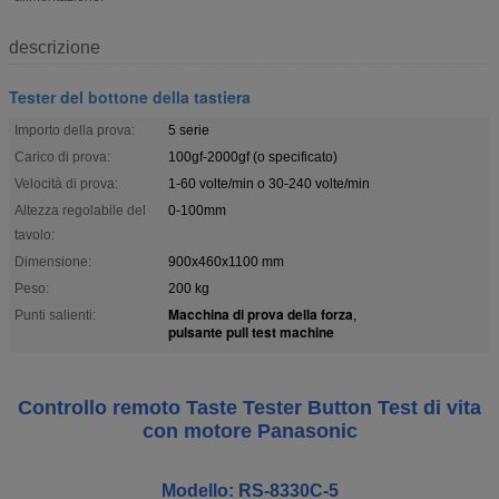
descrizione
Tester del bottone della tastiera
Importo della prova:
5 serie
Carico di prova:
100gf-2000gf (o specificato)
Velocità di prova:
1-60 volte/min o 30-240 volte/min
Altezza regolabile del
0-100mm
tavolo:
Dimensione:
900x460x1100 mm
Peso:
200 kg
Macchina di prova della forza
Punti salienti:
,
pulsante pull test machine
Controllo remoto Taste Tester Button Test di vita
con motore Panasonic
Modello: RS-8330C-5