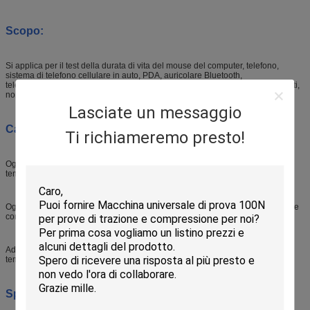
Scopo:
Si applica per il test della durata di vita del mouse del computer, telefono,
sistema di telefono cellulare in auto, PDA, auricolare Bluetooth,
telecomando,MP3/CD e altri prodotti elettronici a basso consumo non elencati,
nonché connettori e molle.
Lasciate un messaggio
Caratteristica
s
:
Ti richiameremo presto!
Ogni stazione di prova è controllata e funzionante in modo indipendente:
tempi/condotto/attivazione/spentazione/velocità, ecc.
Ogni stazione di prova può testare 3 tasti alla volta, la pressione è regolabile e
con sistema di calibrazione per controllare la forza di colpo.
Adottare giapponese Panasonic driver motore, con basso rumore e lungo
tempo di vita di prova.
Specificità: