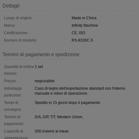
Dettagli
Luogo di origine:
Made in China
Marca:
Infinity Machine
Certificazione:
CE, ISO
Numero di modello:
RS-8330C-5
Termini di pagamento e spedizione
Quantità di ordine
1 set
minimo:
Prezzo:
negoziabile
Imballaggi
Caso di legno dell'esportazione standard con l'interno
manuale e video di operazione.
particolari:
Tempi di
Spedito in 15 giorni dopo il pagamento
consegna:
Termini di
D/A, D/P, T/T, Western Union,
pagamento:
Capacità di
200 insiemi al mese
alimentazione: