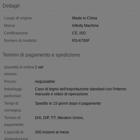
Dettagli
Luogo di origine:
Made in China
Marca:
Infinity Machine
Certificazione:
CE, ISO
Numero di modello:
RS-6700F
Termini di pagamento e spedizione
Quantità di ordine
1 set
minimo:
Prezzo:
negoziabile
Imballaggi
Caso di legno dell'esportazione standard con l'interno
manuale e video di operazione.
particolari:
Tempi di
Spedito in 15 giorni dopo il pagamento
consegna:
Termini di
D/A, D/P, T/T, Western Union,
pagamento:
Capacità di
200 insiemi al mese
alimentazione: