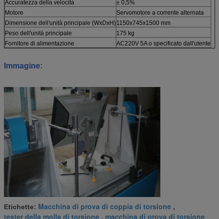
Accuratezza della velocità
± 0,5%
Motore
Servomotore a corrente alternata
Dimensione dell'unità principale (WxDxH)
1150x745x1500 mm
Peso dell'unità principale
175 kg
Fornitore di alimentazione
AC220V 5A o specificato dall'utente
Immagine:
Macchina di prova di coppia di torsione
Etichette:
,
tester della molla di torsione
macchina di prova di torsione
,