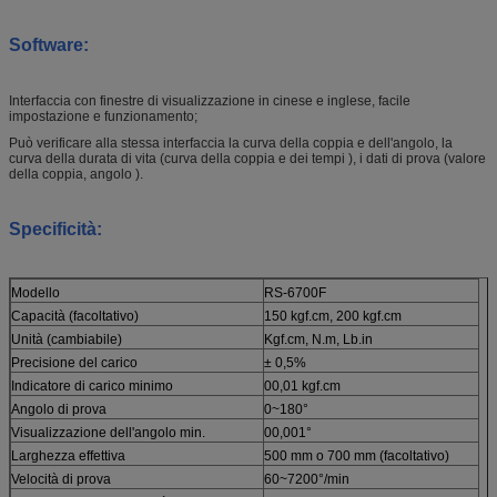
Software
:
Interfaccia con finestre di visualizzazione in cinese e inglese, facile
impostazione e funzionamento;
Può verificare alla stessa interfaccia la curva della coppia e dell'angolo, la
curva della durata di vita (curva della coppia e dei tempi ), i dati di prova (valore
della coppia, angolo ).
Specificità:
Modello
RS-6700F
Capacità (facoltativo)
150 kgf.cm, 200 kgf.cm
Unità (cambiabile)
Kgf.cm, N.m, Lb.in
Precisione del carico
± 0,5%
Indicatore di carico minimo
00,01 kgf.cm
Angolo di prova
0~180°
Visualizzazione dell'angolo min.
00,001°
Larghezza effettiva
500 mm o 700 mm (facoltativo)
Velocità di prova
60~7200°/min