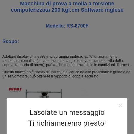
Macchina di prova a molla a torsione
computerizzata 200 kgf.cm Software inglese
Modello: RS-6700F
Scopo:
Adottare display di finestre in programma inglese, facile funzionamento,
memoria automatica (curva di coppia e angolo, curva di tempo di vita della
coppia, rapporto di prova), può anche memorizzare tutte le condizioni di prova.
Questa macchina è dotata di una cella di carico ad alta precisione e guidata da
un servomotore, può ottenere il rapporto di coppia accurato.
Lasciate un messaggio
Ti richiameremo presto!