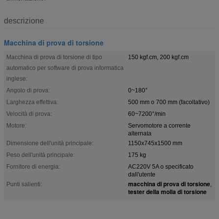
descrizione
Macchina di prova di torsione
Macchina di prova di torsione di tipo
150 kgf.cm, 200 kgf.cm
automatico per software di prova informatica
inglese:
Angolo di prova:
0~180°
Larghezza effettiva:
500 mm o 700 mm (facoltativo)
Velocità di prova:
60~7200°/min
Motore:
Servomotore a corrente
alternata
Dimensione dell'unità principale:
1150x745x1500 mm
Peso dell'unità principale:
175 kg
Fornitore di energia:
AC220V 5A o specificato
dall'utente
macchina di prova di torsione
Punti salienti:
,
tester della molla di torsione