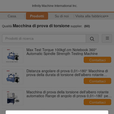
Infinity Machine International Inc.
Casa.
Prodotti
Su di noi
Visita alla fabbrica
>>
Macchina di prova di torsione
Qualità
supplier.
(60)
Max Test Torque 100kgf.cm Notebook 360°
Automatic Spindle Strength Testing Machine
Contattaci
Distanza angolare di prova 0,01~180° Macchina di
prova della durata di torsione dell'albero rotante
automatico
Contattaci
Macchina di prova della torsione dell'albero rotante
automatico Range di angolo di prova 0,01~180 ̊ per
laptop
Contattaci
Servo Controllo ad alta precisione cuffia rotazione