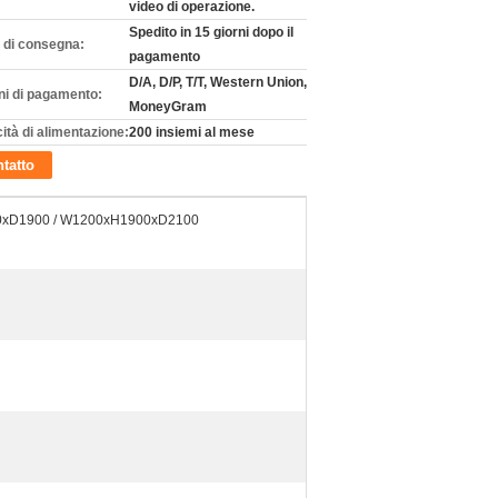
video di operazione.
Spedito in 15 giorni dopo il
 di consegna:
pagamento
D/A, D/P, T/T, Western Union,
ni di pagamento:
MoneyGram
ità di alimentazione:
200 insiemi al mese
tatto
xD1900 / W1200xH1900xD2100