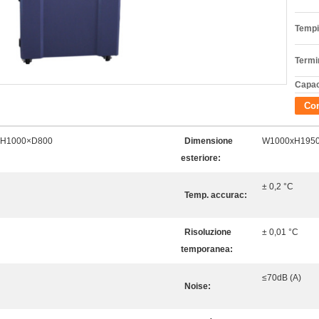
Tempi
Termi
Capac
Con
×H1000×D800
Dimensione
W1000xH1950
esteriore:
± 0,2 °C
Temp. accurac:
Risoluzione
± 0,01 °C
temporanea:
≤70dB (A)
Noise: