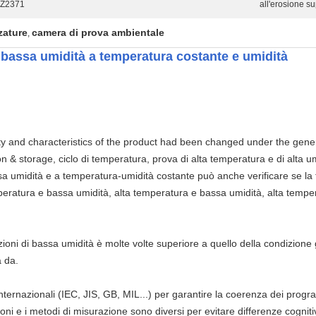
 Z2371
all'erosione sup
zature
camera di prova ambientale
,
 bassa umidità a temperatura costante e umidità
lity and characteristics of the product had been changed under the gene
 & storage, ciclo di temperatura, prova di alta temperatura e di alta u
ssa umidità e a temperatura-umidità costante può anche verificare se la 
peratura e bassa umidità, alta temperatura e bassa umidità, alta tempe
ndizioni di bassa umidità è molte volte superiore a quello della condizion
a da.
 internazionali (IEC, JIS, GB, MIL...) per garantire la coerenza dei prog
i e i metodi di misurazione sono diversi per evitare differenze cognitiv