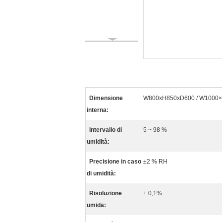
Dimensione
W800xH850xD600 / W1000
interna:
Intervallo di
5 ~ 98 %
umidità:
Precisione in caso
±2 % RH
di umidità:
Risoluzione
± 0,1%
umida: