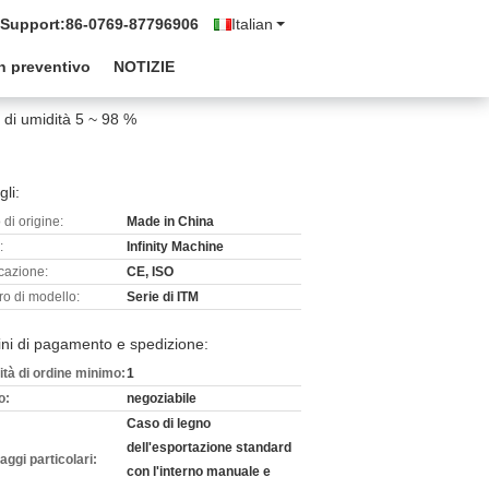
 Support:
86-0769-87796906
Italian
n preventivo
NOTIZIE
 di umidità 5 ~ 98 %
gli:
di origine:
Made in China
:
Infinity Machine
icazione:
CE, ISO
o di modello:
Serie di ITM
ni di pagamento e spedizione:
ità di ordine minimo:
1
o:
negoziabile
Caso di legno
dell'esportazione standard
aggi particolari:
con l'interno manuale e