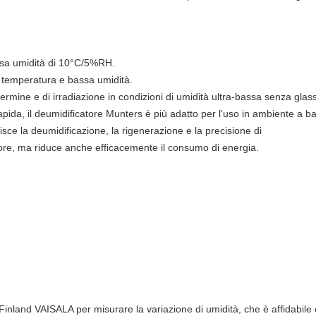
bassa umidità di 10°C/5%RH.
 temperatura e bassa umidità.
rmine e di irradiazione in condizioni di umidità ultra-bassa senza glas
pida, il deumidificatore Munters è più adatto per l'uso in ambiente a b
isce la deumidificazione, la rigenerazione e la precisione di
 calore, ma riduce anche efficacemente il consumo di energia.
à Finland VAISALA per misurare la variazione di umidità, che è affidabil