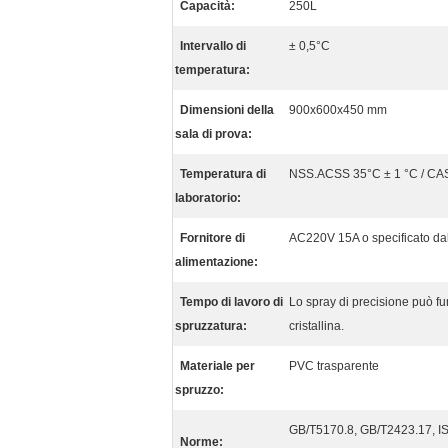
Capacità:
250L
Intervallo di
± 0,5°C
temperatura:
Dimensioni della
900x600x450 mm
sala di prova:
Temperatura di
NSS.ACSS 35°C ± 1 °C / CA
laboratorio:
Fornitore di
AC220V 15A o specificato dal
alimentazione:
Tempo di lavoro di
Lo spray di precisione può f
spruzzatura:
cristallina.
Materiale per
PVC trasparente
spruzzo:
GB/T5170.8, GB/T2423.17, I
Norme: