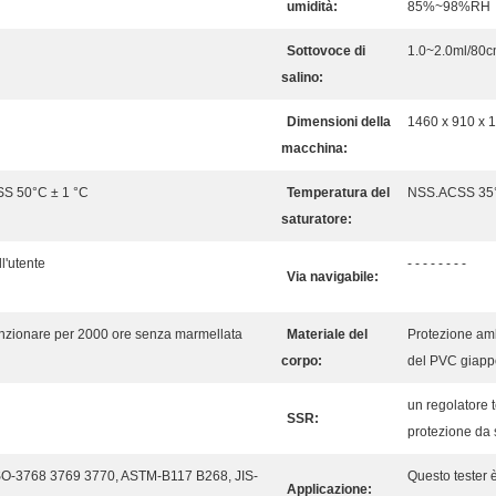
umidità:
85%~98%RH
Sottovoce di
1.0~2.0ml/80c
salino:
Dimensioni della
1460 x 910 x
macchina:
SS 50°C ± 1 °C
Temperatura del
NSS.ACSS 35°C
saturatore:
l'utente
- - - - - - - -
Via navigabile:
unzionare per 2000 ore senza marmellata
Materiale del
Protezione amb
corpo:
del PVC giap
un regolatore t
SSR:
protezione da 
SO-3768 3769 3770, ASTM-B117 B268, JIS-
Questo tester è
Applicazione: