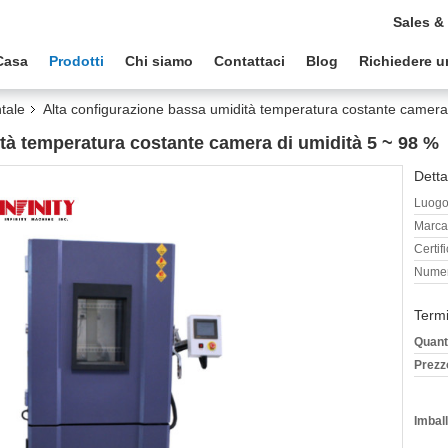
Sales &
Casa
Prodotti
Chi siamo
Contattaci
Blog
Richiedere u
tale
Alta configurazione bassa umidità temperatura costante camera
tà temperatura costante camera di umidità 5 ~ 98 %
Detta
Luogo 
Marca
Certif
Numer
Termi
Quant
Prezz
Imball