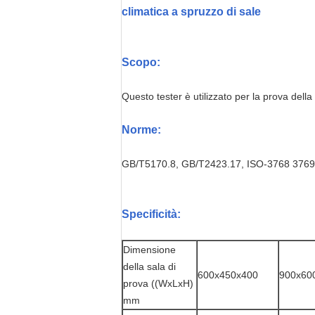
climatica a spruzzo di sale
Scopo:
Questo tester è utilizzato per la prova della 
Norme:
GB/T5170.8, GB/T2423.17, ISO-3768 376
Specificità:
Dimensione
della sala di
600x450x400
900x60
prova ((WxLxH)
mm