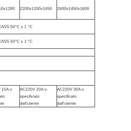
10x1280
2200x1200x1450
2600x1450x1600
CASS 50°C ± 1 °C
CASS 50°C ± 1 °C
 15A o
AC220V 20A o
AC220V 30A o
ato
specificato
specificato
nte
dall'utente
dall'utente