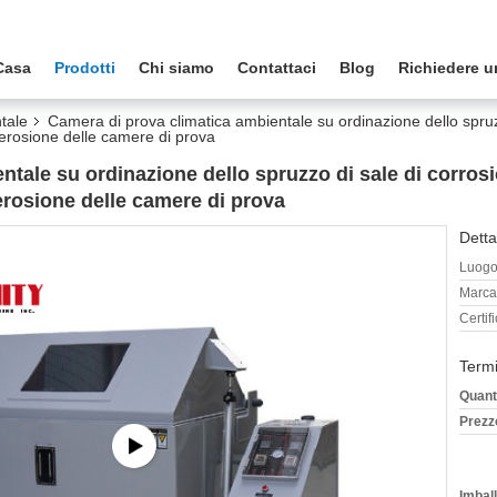
Casa
Prodotti
Chi siamo
Contattaci
Blog
Richiedere u
tale
Camera di prova climatica ambientale su ordinazione dello spruz
i erosione delle camere di prova
tale su ordinazione dello spruzzo di sale di corrosi
 erosione delle camere di prova
Detta
Luogo 
Marca
Certif
Termi
Quant
Prezz
Imball