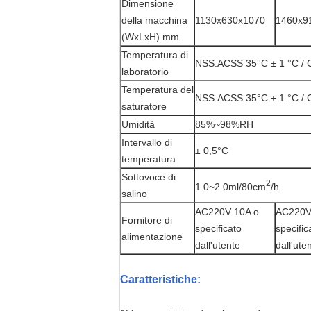
Dimensione
della macchina
1130x630x1070
1460x9
(WxLxH) mm
Temperatura di
NSS.ACSS 35°C ± 1 °C / 
laboratorio
Temperatura del
NSS.ACSS 35°C ± 1 °C / 
saturatore
Umidità
85%~98%RH
Intervallo di
± 0,5°C
temperatura
Sottovoce di
2
1.0~2.0ml/80cm
/h
salino
AC220V 10A o
AC220V
Fornitore di
specificato
specific
alimentazione
dall'utente
dall'ute
Caratteristiche
: