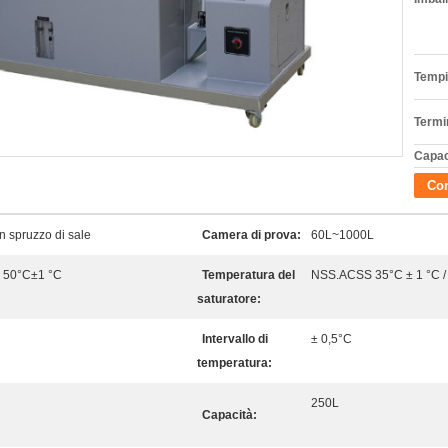
Tempi
Termi
Capac
Con
n spruzzo di sale
Camera di prova:
60L~1000L
 50°C±1 °C
Temperatura del
NSS.ACSS 35°C ± 1 °C /
saturatore:
Intervallo di
± 0,5°C
temperatura:
250L
Capacità: