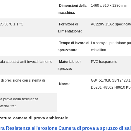
Dimensioni della
1460 x 910 x 1280 mm
macchina:
SS 50°C ± 1 °C
Fornitore di
AC220V 15A o specificato
alimentazione:
Tempo di lavoro di
Lo spray di precisione p
spruzzatura:
cristallina.
ata capacità anti-invecchiamento
Materiale per
PVC trasparente
spruzzo:
e di precisione con sistema di
GB/T5170.8, GB/T2423.1
Norme:
D0201 H8502 H8610 K5
 la prova della resistenza
eriali trat
zature
camera di prova ambientale
,
a Resistenza all'erosione Camera di prova a spruzzo di sa