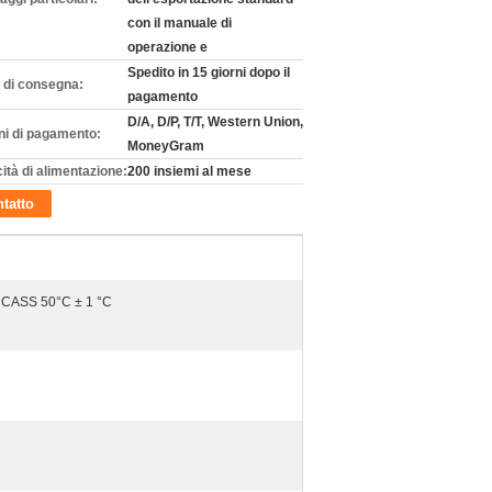
con il manuale di
operazione e
Spedito in 15 giorni dopo il
 di consegna:
pagamento
D/A, D/P, T/T, Western Union,
ni di pagamento:
MoneyGram
ità di alimentazione:
200 insiemi al mese
tatto
 CASS 50°C ± 1 °C