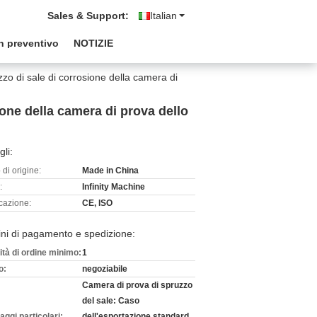
Sales & Support:
Italian
n preventivo
NOTIZIE
zo di sale di corrosione della camera di
one della camera di prova dello
gli:
di origine:
Made in China
:
Infinity Machine
icazione:
CE, ISO
ni di pagamento e spedizione:
ità di ordine minimo:
1
o:
negoziabile
Camera di prova di spruzzo
del sale: Caso
aggi particolari:
dell'esportazione standard