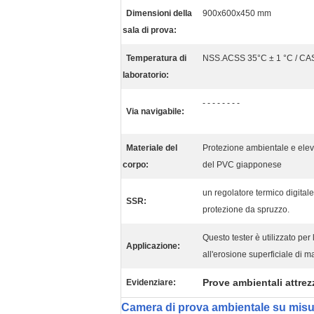
Dimensioni della
900x600x450 mm
sala di prova:
Temperatura di
NSS.ACSS 35°C ± 1 °C / CA
laboratorio:
- - - - - - - -
Via navigabile:
Materiale del
Protezione ambientale e elev
corpo:
del PVC giapponese
un regolatore termico digital
SSR:
protezione da spruzzo.
Questo tester è utilizzato per
Applicazione:
all'erosione superficiale di mat
Prove ambientali attrez
Evidenziare:
Camera di prova ambientale su misur