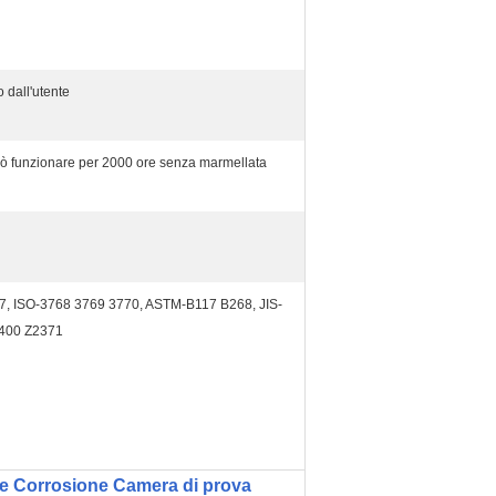
 dall'utente
uò funzionare per 2000 ore senza marmellata
7, ISO-3768 3769 3770, ASTM-B117 B268, JIS-
400 Z2371
le Corrosione Camera di prova