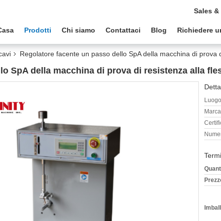
Sales &
Casa
Prodotti
Chi siamo
Contattaci
Blog
Richiedere u
cavi
Regolatore facente un passo dello SpA della macchina di prova di
o SpA della macchina di prova di resistenza alla fle
Detta
Luogo 
Marca
Certif
Numer
Termi
Quant
Prezz
Imball