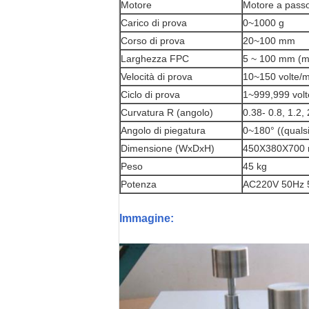
Motore
Motore a pass
Carico di prova
0~1000 g
Corso di prova
20~100 mm
Larghezza FPC
5 ~ 100 mm (m
Velocità di prova
10~150 volte/m
Ciclo di prova
1~999,999 volte
Curvatura R (angolo)
0.38- 0.8, 1.2, 
Angolo di piegatura
0~180° ((quals
Dimensione (WxDxH)
450X380X700
Peso
45 kg
Potenza
AC220V 50Hz 5A
Immagine: