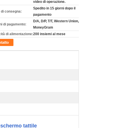
video di operazione.
Spedito in 15 giorni dopo il
 di consegna:
pagamento
D/A, D/P, T/T, Western Union,
ni di pagamento:
MoneyGram
ità di alimentazione:
200 insiemi al mese
tatto
 schermo tattile