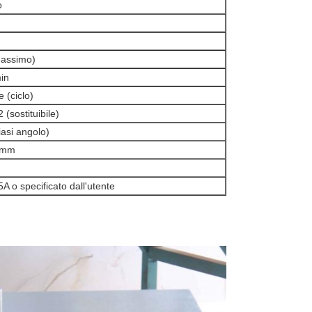
o
assimo)
in
 (ciclo)
2 (sostituibile)
iasi angolo)
 mm
 o specificato dall'utente