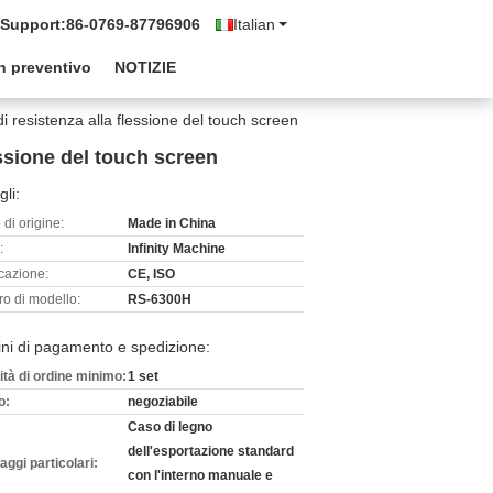
 Support:
86-0769-87796906
Italian
n preventivo
NOTIZIE
 resistenza alla flessione del touch screen
ssione del touch screen
gli:
di origine:
Made in China
:
Infinity Machine
icazione:
CE, ISO
o di modello:
RS-6300H
ni di pagamento e spedizione:
ità di ordine minimo:
1 set
o:
negoziabile
Caso di legno
dell'esportazione standard
aggi particolari:
con l'interno manuale e